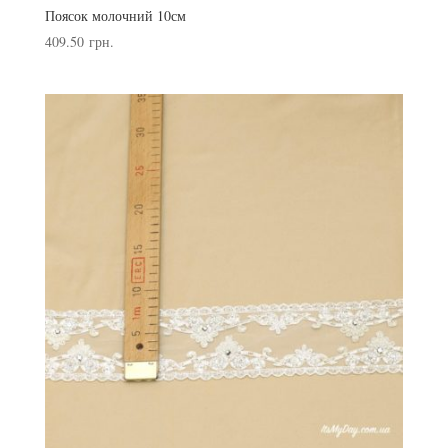
Поясок молочний 10см
409.50
грн.