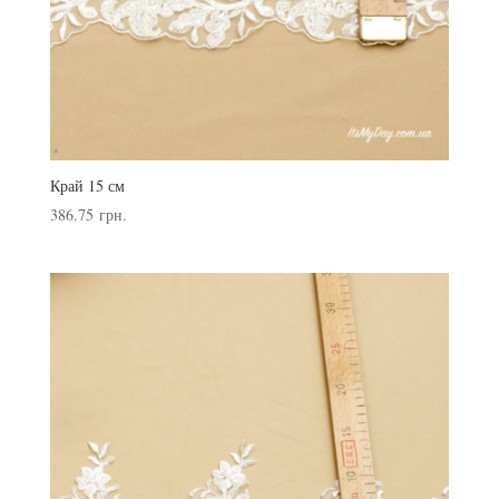
Край 15 см
386.75
грн.