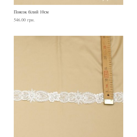
Поясок білий 10см
546.00
грн.