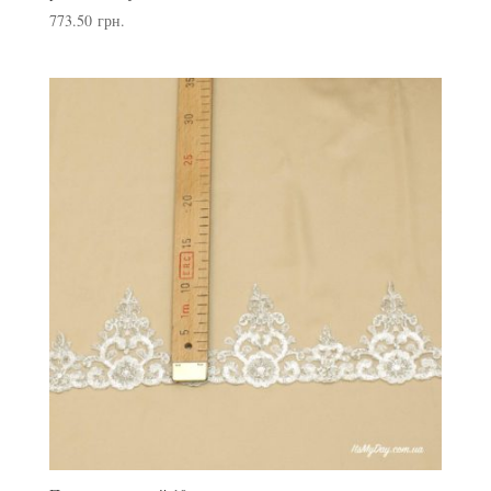
773.50
грн.