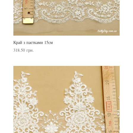
Край з паєтками 15см
318.50
грн.