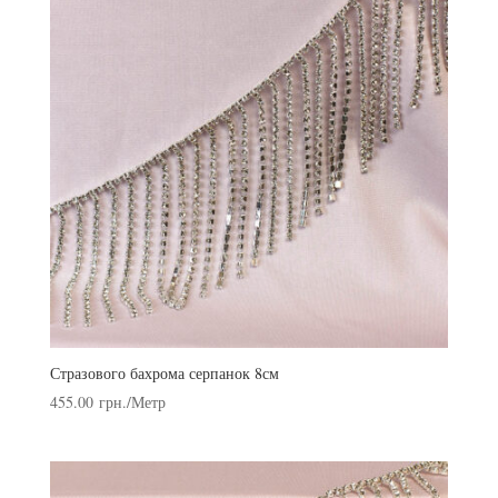
Стразового бахрома серпанок 8см
455.00
грн.
/Метр