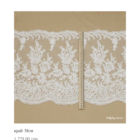
край 38см
1,729.00
грн.