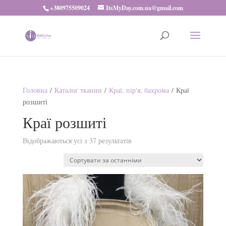
+380975509024
ItsMyDay.com.ua@gmail.com
Головна
/
Каталог тканин
/
Краї, пір'я, бахрома
/ Краї
розшиті
Краї розшиті
Відображаються усі з 37 результатів