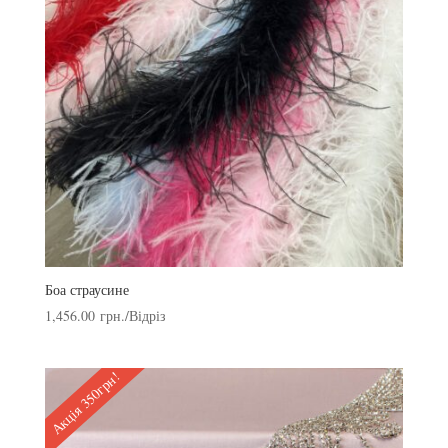
Боа страусине
1,456.00
грн.
/Відріз
Акція 350грн!