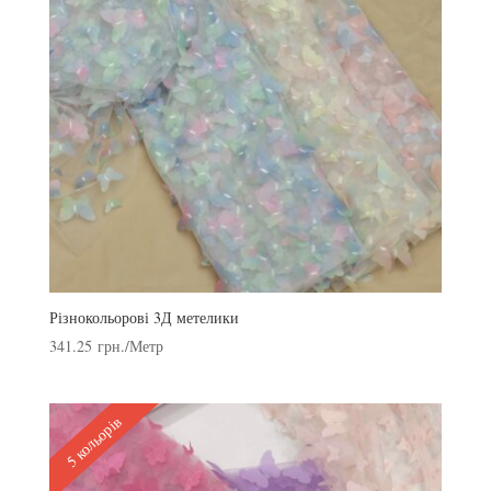
Різнокольорові 3Д метелики
341.25
грн.
/Метр
5 кольорів