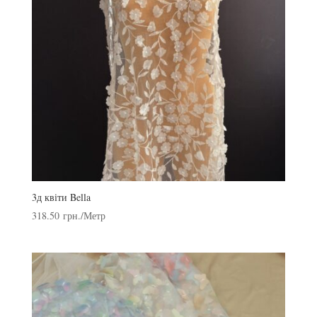
3д квіти Bella
318.50
грн.
/Метр