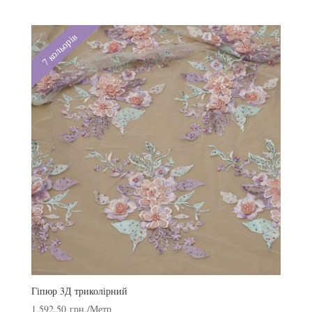
7 кольорів
Гіпюр 3Д триколірний
1,592.50
грн.
/Метр