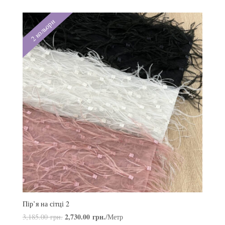
2 кольори
Пір’я на сітці 2
2,730.00
грн.
3,185.00
грн.
/Метр