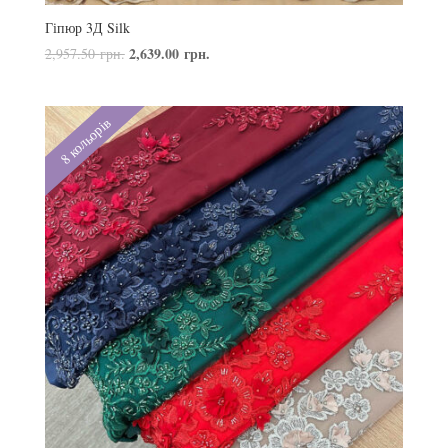
Гіпюр 3Д Silk
2,639.00
грн.
2,957.50
грн.
8 кольорів