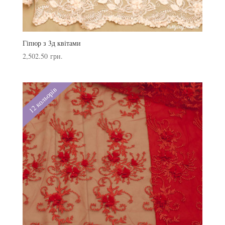
Гіпюр з 3д квітами
2,502.50
грн.
12 кольорів