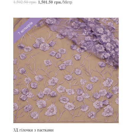
1,501.50
грн.
1,592.50
грн.
/Метр
7 кольорів
3Д гілочки з паєтками