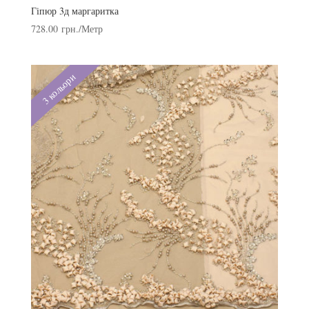
Гіпюр 3д маргаритка
728.00
грн.
/Метр
3 кольори