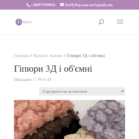
+380975509024
ItsMyDay.com.ua@gmail.com
Головна
/
Каталог тканин
/ Гіпюри 3Д і об'ємні
Гіпюри 3Д і об'ємні
Показано 1–39 із 43