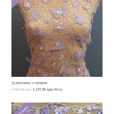
3д метелики з глітером
1,137.50
грн.
1,365.00
грн.
/Метр
3 кольори