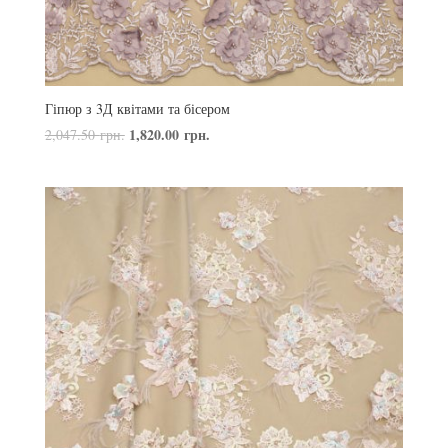
Гіпюр з 3Д квітами та бісером
1,820.00
грн.
2,047.50
грн.