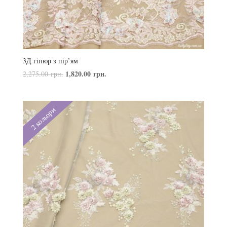
3Д гіпюр з пір’ям
1,820.00
грн.
2,275.00
грн.
2 кольори