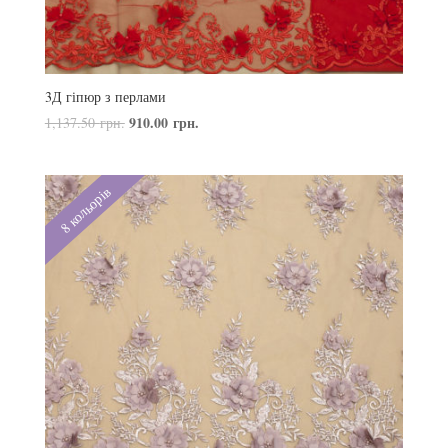
3Д гіпюр з перлами
910.00
грн.
1,137.50
грн.
8 кольорів