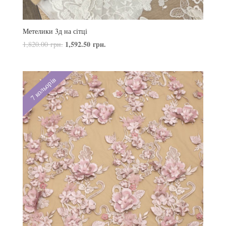
Метелики 3д на сітці
1,592.50
грн.
1,820.00
грн.
7 кольорів