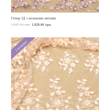
Гіпюр 3Д з великими квітами
1,820.00
грн.
2,047.50
грн.
2 кольори