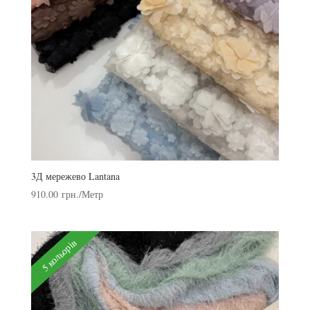
3Д мережево Lantana
910.00
грн.
/Метр
5 кольорів