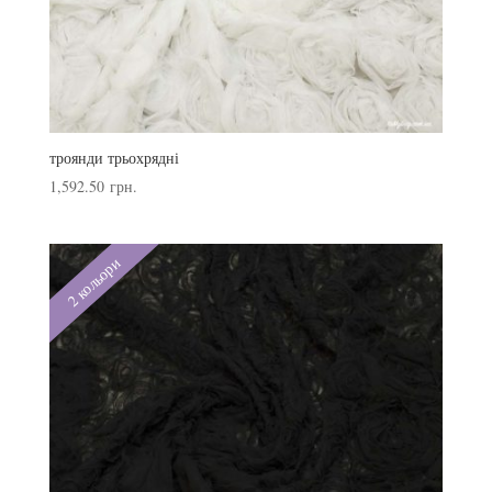
троянди трьохрядні
1,592.50
грн.
2 кольори