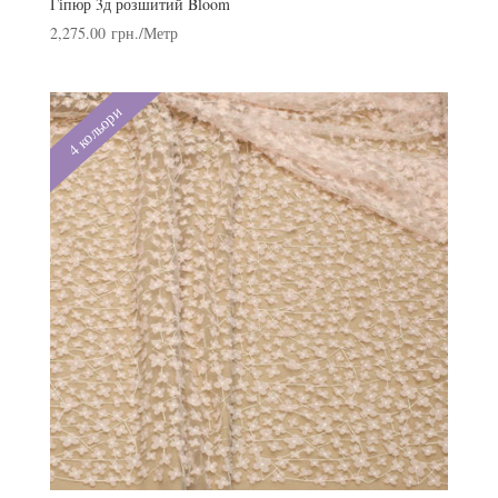
Гіпюр 3д розшитий Bloom
2,275.00
грн.
/Метр
4 кольори