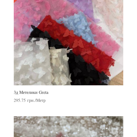
3д Метелики Greta
295.75
грн.
/Метр