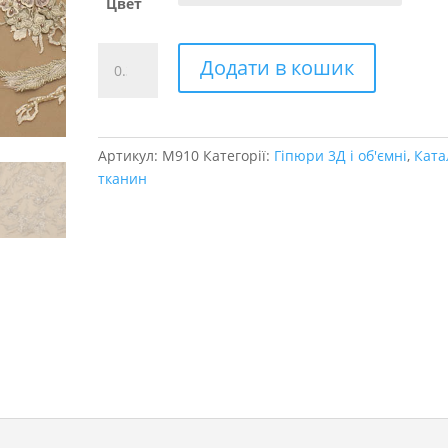
Цвет
Гіпюр
Додати в кошик
3д
розшитий
Bloom
кількість
Артикул:
M910
Категорії:
Гіпюри 3Д і об'ємні
,
Ката
тканин