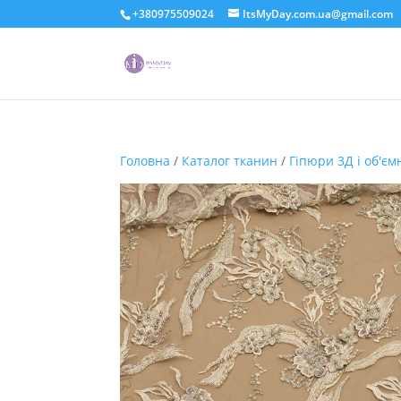
+380975509024
ItsMyDay.com.ua@gmail.com
Головна
/
Каталог тканин
/
Гіпюри 3Д і об'єм