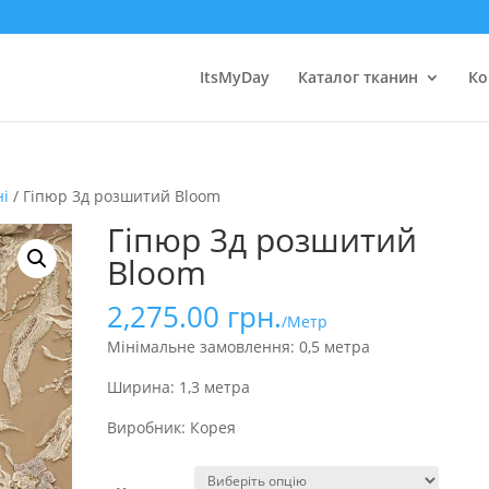
ItsMyDay
Каталог тканин
Ко
ні
/ Гіпюр 3д розшитий Bloom
Гіпюр 3д розшитий
Bloom
2,275.00
грн.
/Метр
Мінімальне замовлення: 0,5 метра
Ширина: 1,3 метра
Виробник: Корея