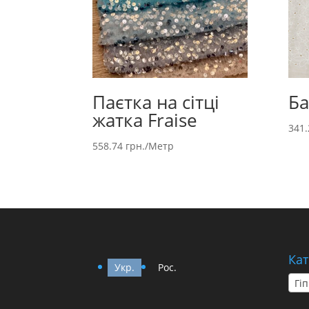
Паєтка на сітці
Ба
жатка Fraise
341
558.74
грн.
/Метр
Кат
Укр.
Рос.
Гіп