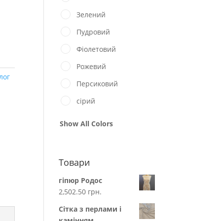
Зелений
Пудровий
Фіолетовий
Рожевий
лог
Персиковий
сірий
Show All Colors
Товари
гіпюр Родос
2,502.50
грн.
Сітка з перлами і
камінням