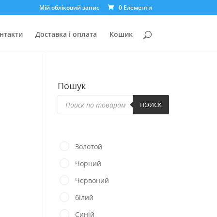
Мій обліковий запис
0 Елементи
нтакти
Доставка і оплата
Кошик
Пошук
Пошук
товарів
ПОИСК
Золотой
Чорний
Червоний
білий
Синій