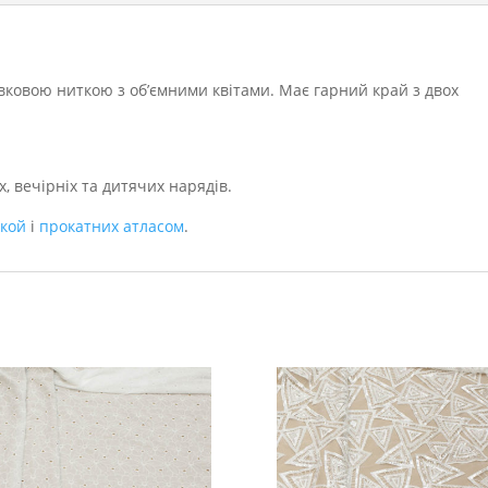
ковою ниткою з об’ємними квітами. Має гарний край з двох
, вечірніх та дитячих нарядів.
ткой
і
прокатних атласом
.