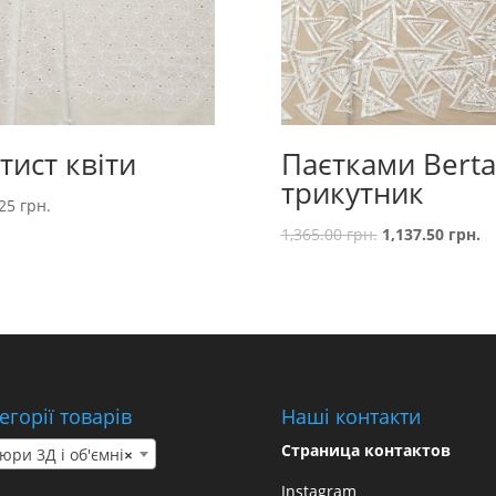
тист квіти
Паєтками Berta
трикутник
.25
грн.
1,365.00
грн.
1,137.50
грн.
егорії товарів
Наші контакти
Страница контактов
юри 3Д і об'ємні
×
Instagram