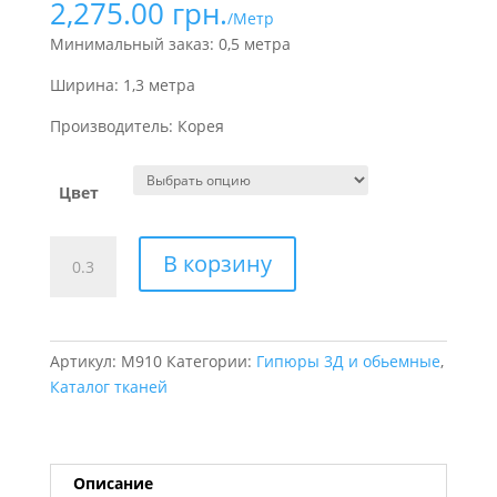
2,275.00
грн.
/Метр
Минимальный заказ: 0,5 метра
Ширина: 1,3 метра
Производитель: Корея
Цвет
Количество
В корзину
товара
Гипюр
3д
расшитый
Артикул:
M910
Категории:
Гипюры 3Д и обьемные
,
Bloom
Каталог тканей
Описание