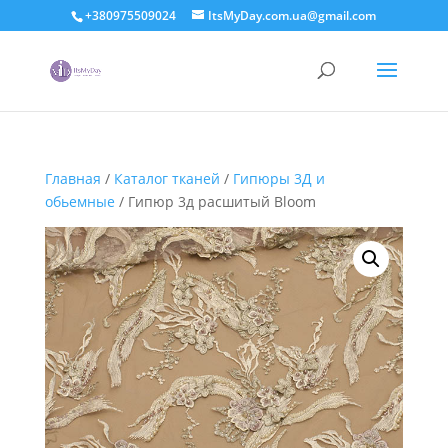
+380975509024
ItsMyDay.com.ua@gmail.com
Главная
/
Каталог тканей
/
Гипюры 3Д и
обьемные
/ Гипюр 3д расшитый Bloom