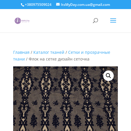
+380975509024
ItsMyDay.com.ua@gmail.com
Главная
/
Каталог тканей
/
Сетки и прозрачные
ткани
/ Флок на сетке дизайн сеточка