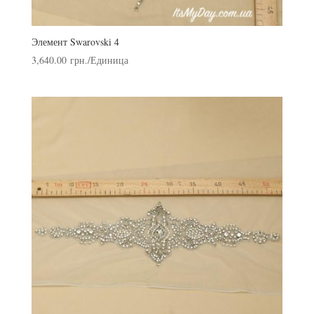
Элемент Swarovski 4
3,640.00
грн.
/Единица