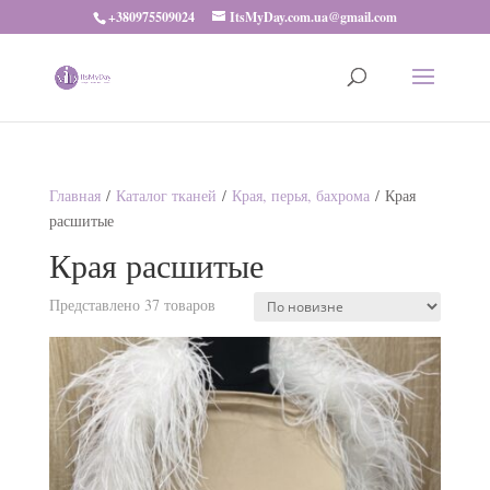
+380975509024
ItsMyDay.com.ua@gmail.com
Главная
/
Каталог тканей
/
Края, перья, бахрома
/ Края
расшитые
Края расшитые
Представлено 37 товаров