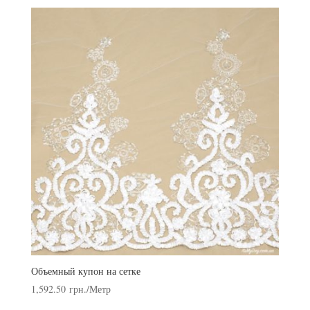
Объемный купон на сетке
1,592.50
грн.
/Метр