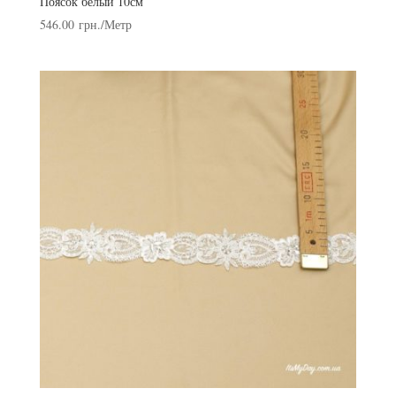
Поясок белый 10см
546.00
грн.
/Метр