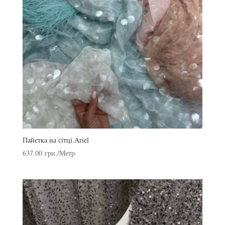
Пайєтка на сітці Ariel
637.00
грн.
/Метр