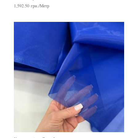
1,592.50
грн.
/Метр