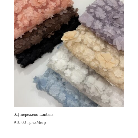
3Д мережево Lantana
910.00
грн.
/Метр