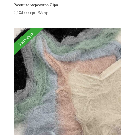
Розшите мереживо Ліра
2,184.00
грн.
/Метр
5 кольорів