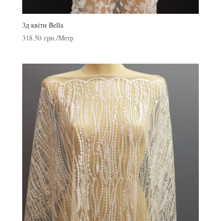
3д квіти Bella
318.50
грн.
/Метр