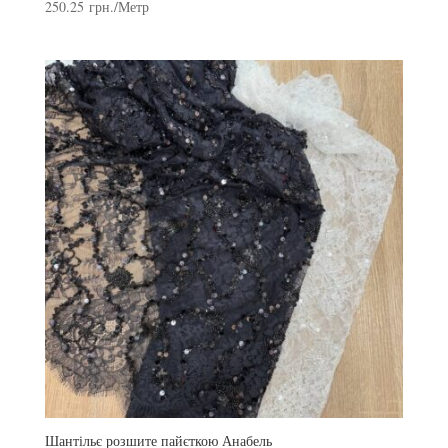
250.25
грн.
/Метр
Шантільє розшите пайєткою Анабель