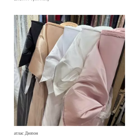
атлас Дюпон