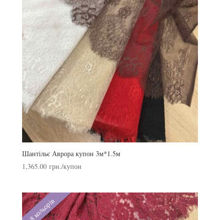
Шантільє Аврора купон 3м*1.5м
1,365.00
грн.
/купон
8 кольорів