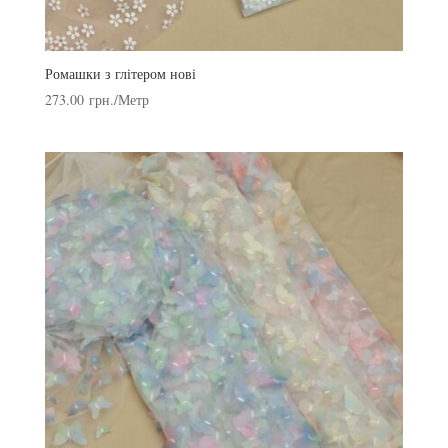
Ромашки з глітером нові
273.00
грн.
/Метр