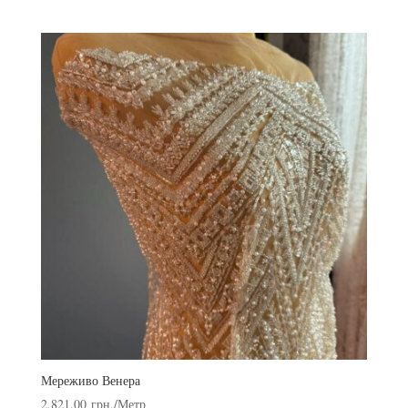
Мереживо Венера
2,821.00
грн.
/Метр