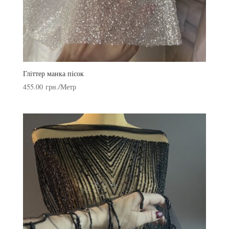
Гліттер манка пісок
455.00
грн.
/Метр