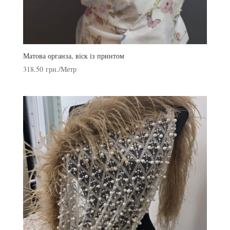
Матова органза, віск із принтом
318.50
грн.
/Метр