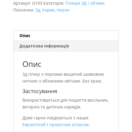
квітами
Артикул:
G193
Категорія:
Гіпюри 3Д і об'ємні
кількість
Позначки:
3д
,
Корея
,
перли
Опис
Додаткова інформація
Опис
3д гіпюр з перлами вишитий шовковою
ниткою з об’ємними квітами. Без краю.
Застосування
Використовується для пошиття весільних,
вечірніх та дитячих нарядів.
Дуже гарно поєднується з нашої
Евросеткой
і
прокатних атласом
.