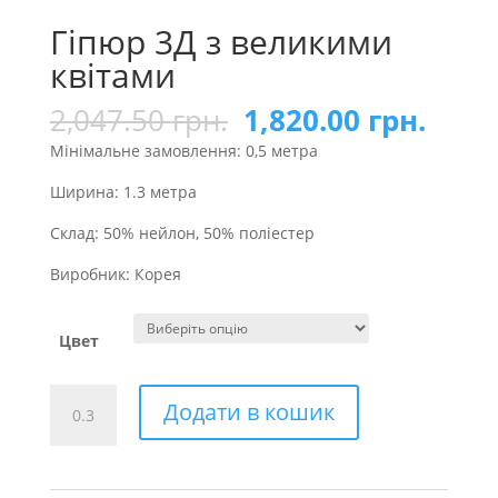
Гіпюр 3Д з великими
квітами
2,047.50
грн.
1,820.00
грн.
Мінімальне замовлення: 0,5 метра
Ширина: 1.3 метра
Склад: 50% нейлон, 50% поліестер
Виробник: Корея
Цвет
Гіпюр
Додати в кошик
3Д
з
великими