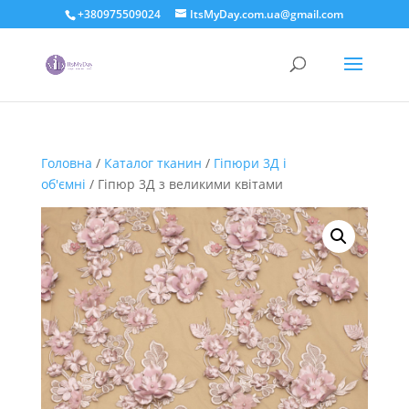
+380975509024
ItsMyDay.com.ua@gmail.com
Головна
/
Каталог тканин
/
Гіпюри 3Д і
об'ємні
/ Гіпюр 3Д з великими квітами