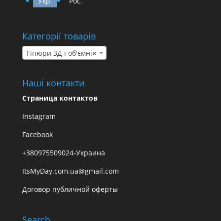
Укр.
Рос.
Категорії товарів
Гіпюри 3Д і об'ємні
×
Наші контакти
Страница контактов
Instagram
Facebook
+380975509024-Украина
ItsMyDay.com.ua@gmail.com
Договор публичной оферты
Search