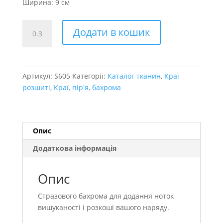
Ширина: 9 см
Стразового
Додати в кошик
бахрома
підвіска
9см
кількість
Артикул:
S605
Категорії:
Каталог тканин
,
Краї
розшиті
,
Краї, пір'я, бахрома
Опис
Додаткова інформація
Опис
Стразового бахрома для додання ноток
вишуканості і розкоші вашого наряду.