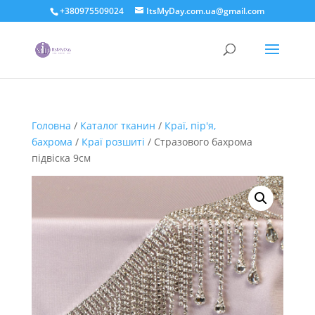
+380975509024
ItsMyDay.com.ua@gmail.com
Головна
/
Каталог тканин
/
Краї, пір'я,
бахрома
/
Краї розшиті
/ Стразового бахрома
підвіска 9см