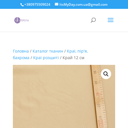
+380975509024
ItsMyDay.com.ua@gmail.com
Головна
/
Каталог тканин
/
Краї, пір'я,
бахрома
/
Краї розшиті
/ Край 12 см