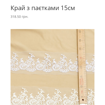
Край з паєтками 15см
318.50
грн.