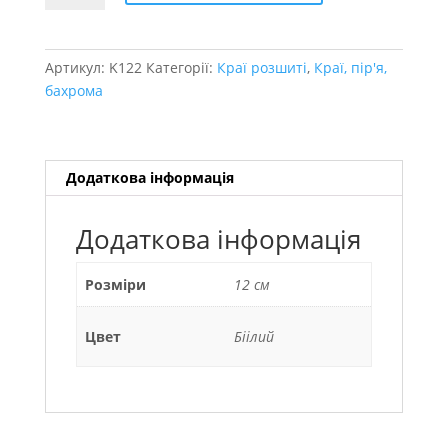
см
кількість
Артикул:
K122
Категорії:
Краї розшиті
,
Краї, пір'я,
бахрома
Додаткова інформація
Додаткова інформація
Розміри
12 см
Цвет
Біілий