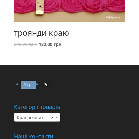
троянди краю
295.75
грн.
182.00
грн.
Укр.
Рос.
Категорії товарів
Краї розшиті
×
Наші контакти