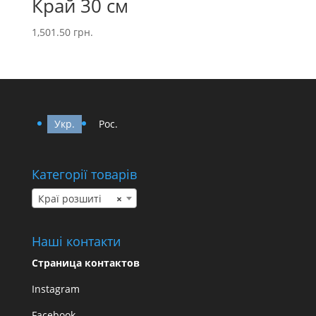
Край 30 см
1,501.50
грн.
Укр.
Рос.
Категорії товарів
Краї розшиті
×
Наші контакти
Страница контактов
Instagram
Facebook