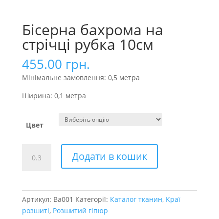
Бісерна бахрома на
стрічці рубка 10см
455.00
грн.
Мінімальне замовлення: 0,5 метра
Ширина: 0,1 метра
Цвет
Бісерна
Додати в кошик
бахрома
на
стрічці
рубка
Артикул:
Ba001
Категорії:
Каталог тканин
,
Краї
10см
розшиті
,
Розшитий гіпюр
кількість