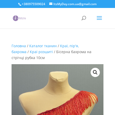
+380975509024
ItsMyDay.com.ua@gmail.com
Головна
/
Каталог тканин
/
Краї, пір'я,
бахрома
/
Краї розшиті
/ Бісерна бахрома на
стрічці рубка 10см