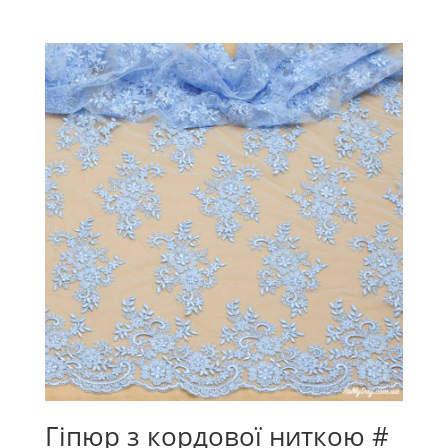
Гіпюр з кордової ниткою #