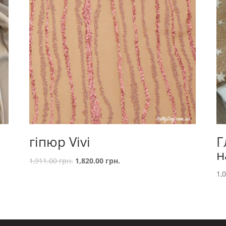
гіпюр Vivi
Г
н
1,911.00
грн.
1,820.00
грн.
1,