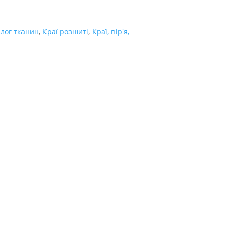
лог тканин
,
Краї розшиті
,
Краї, пір'я,