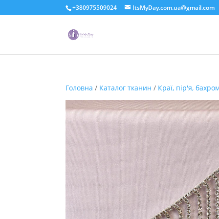
+380975509024
ItsMyDay.com.ua@gmail.com
Головна
/
Каталог тканин
/
Краї, пір'я, бахро