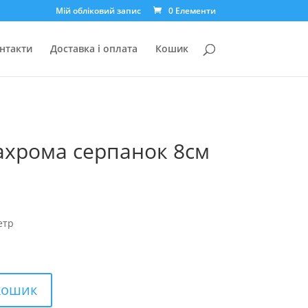
Мій обліковий запис
0 Елементи
нтакти
Доставка і оплата
Кошик
ахрома серпанок 8см
етр
кошик