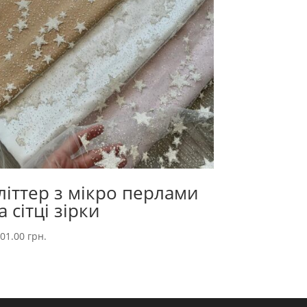
літтер з мікро перлами
а сітці зірки
001.00
грн.