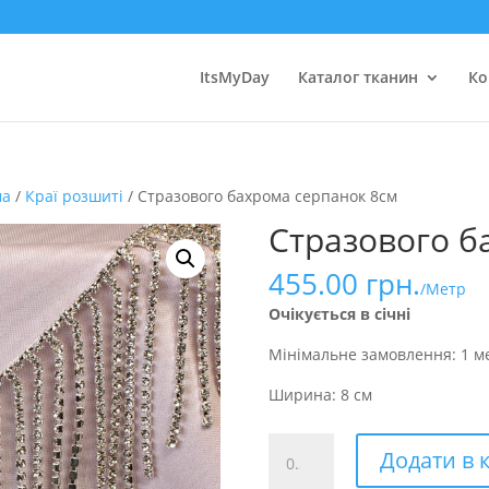
ItsMyDay
Каталог тканин
Ко
ма
/
Краї розшиті
/ Стразового бахрома серпанок 8см
Стразового б
455.00
грн.
/Метр
Очікується в січні
Мінімальне замовлення: 1 м
Ширина: 8 см
Стразового
Додати в 
бахрома