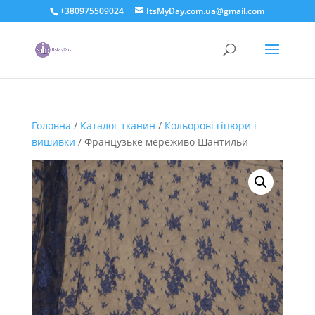
+380975509024
ItsMyDay.com.ua@gmail.com
Головна
/
Каталог тканин
/
Кольорові гіпюри і
вишивки
/ Французьке мереживо Шантильи