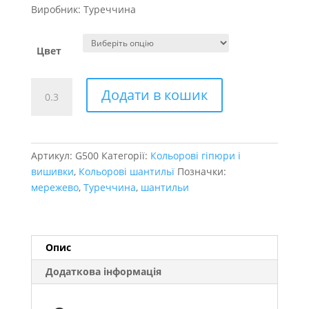
Виробник: Туреччина
Цвет
Французьке
Додати в кошик
мереживо
Шантильи
кількість
Артикул:
G500
Категорії:
Кольорові гіпюри і
вишивки
,
Кольорові шантильї
Позначки:
мережево
,
Туреччина
,
шантильи
Опис
Додаткова інформація