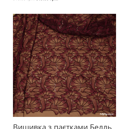
Вишивка з паєтками Белль