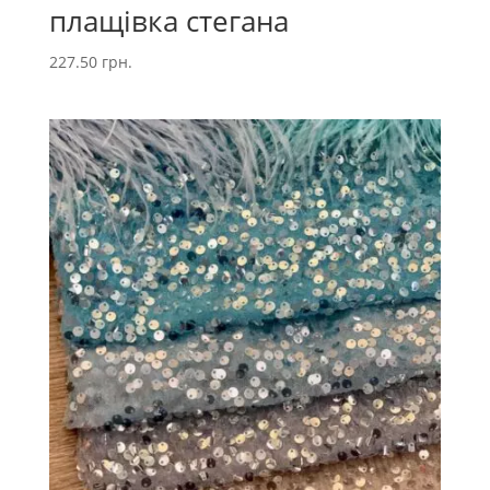
плащівка стегана
227.50
грн.