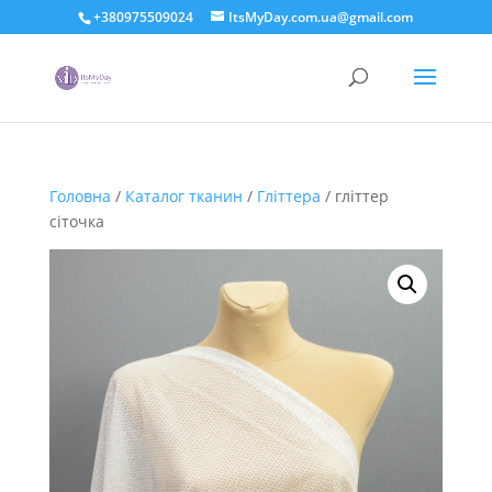
+380975509024
ItsMyDay.com.ua@gmail.com
Головна
/
Каталог тканин
/
Гліттера
/ гліттер
сіточка