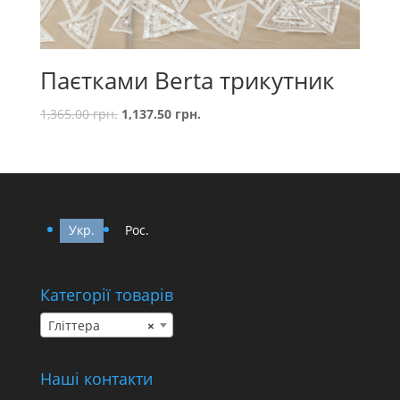
Паєтками Berta трикутник
1,365.00
грн.
1,137.50
грн.
Укр.
Рос.
Категорії товарів
Гліттера
×
Наші контакти