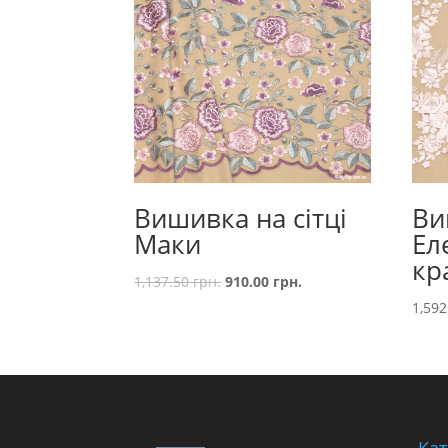
Вишивка на сітці
Ви
Маки
Ел
кр
1,137.50
грн.
910.00
грн.
1,59