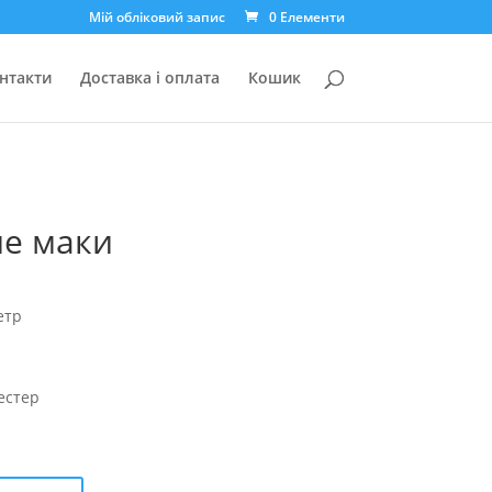
Мій обліковий запис
0 Елементи
нтакти
Доставка і оплата
Кошик
ме маки
етр
естер