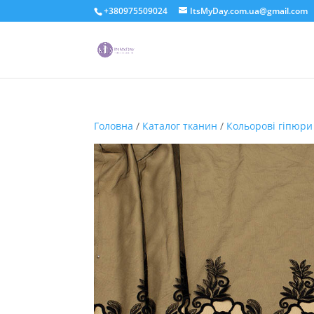
+380975509024
ItsMyDay.com.ua@gmail.com
Головна
/
Каталог тканин
/
Кольорові гіпюри