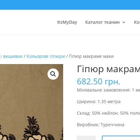
ItsMyDay
Каталог тканин
Ко
 і вишивки
/
Кольорові гіпюри
/ Гіпюр макраме маки
Гіпюр макра
682.50
грн.
Мінімальне замовлення: 1 м
Ширина: 1.35 метра
Склад: 50% нейлон, 50% полі
Виробник: Туреччина
Гіпюр