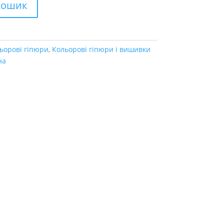
кошик
ьорові гіпюри
,
Кольорові гіпюри і вишивки
на