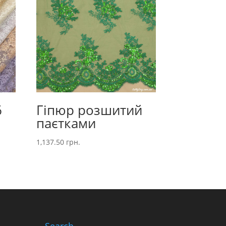
6
Гіпюр розшитий
паєтками
1,137.50
грн.