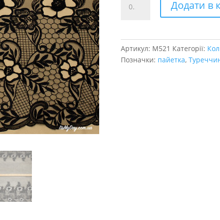
Додати в 
макраме
маки
кількість
Артикул:
M521
Категорії:
Кол
Позначки:
пайетка
,
Туреччи