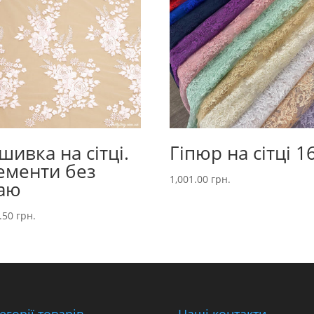
шивка на сітці.
Гіпюр на сітці 1
ементи без
1,001.00
грн.
аю
2.50
грн.