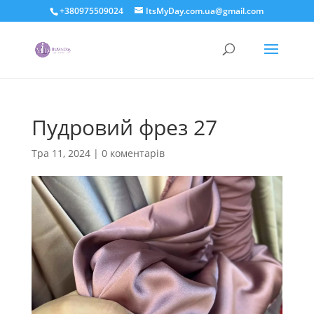
+380975509024
ItsMyDay.com.ua@gmail.com
Пудровий фрез 27
Тра 11, 2024
|
0 коментарів