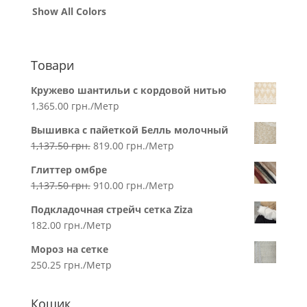
Show All Colors
Товари
Кружево шантильи с кордовой нитью
1,365.00
грн.
/Метр
Вышивка с пайеткой Белль молочный
1,137.50
грн.
819.00
грн.
/Метр
Глиттер омбре
1,137.50
грн.
910.00
грн.
/Метр
Подкладочная стрейч сетка Ziza
182.00
грн.
/Метр
Мороз на сетке
250.25
грн.
/Метр
Кошик