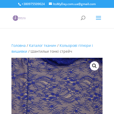
+380975509024
ItsMyDay.com.ua@gmail.com
Головна
/
Каталог тканин
/
Кольорові гіпюри і
вишивки
/ Шантильи тонкі стрейч