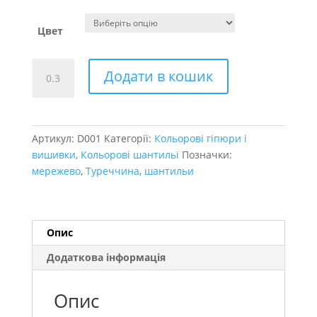
Цвет
Шантильи
Додати в кошик
тонкі
стрейч
кількість
Артикул:
D001
Категорії:
Кольорові гіпюри і
вишивки
,
Кольорові шантильї
Позначки:
мережево
,
Туреччина
,
шантильи
Опис
Додаткова інформація
Опис