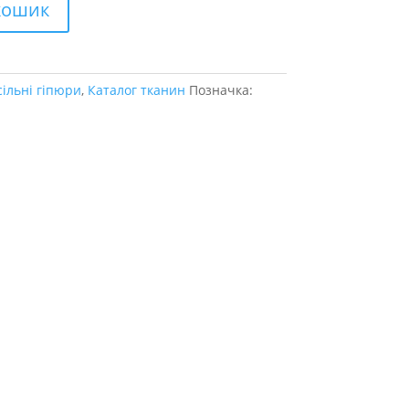
кошик
сільні гіпюри
,
Каталог тканин
Позначка: