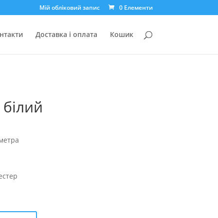
Мій обліковий запис
0 Елементи
нтакти
Доставка і оплата
Кошик
і білий
 метра
естер