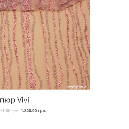
іпюр Vivi
911.00
грн.
1,820.00
грн.