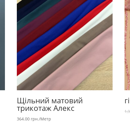
Щільний матовий
г
трикотаж Алекс
1,
364.00
грн.
/Метр