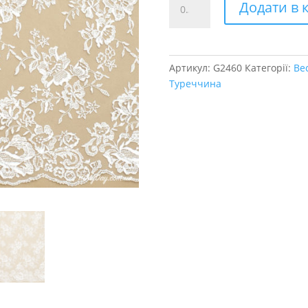
Додати в 
на
сітці
білий
кількість
Артикул:
G2460
Категорії:
Ве
Туреччина