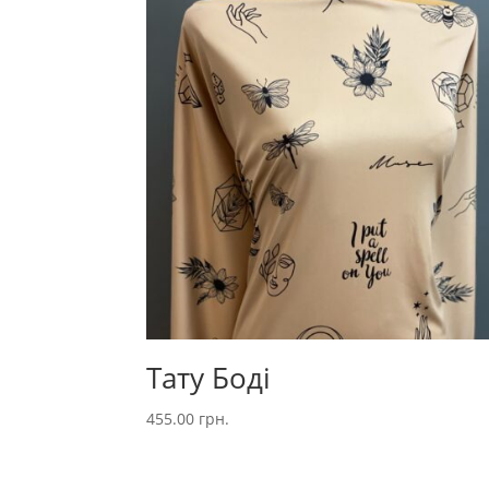
Тату Боді
455.00
грн.