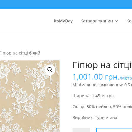
ItsMyDay
Каталог тканин
Ко
Гіпюр на сітці білий
Гіпюр на сітц
1,001.00
грн.
/Метр
Мінімальне замовлення: 0,5
Ширина: 1.45 метра
Склад: 50% нейлон, 50% полі
Виробник: Туреччина
Гіпюр