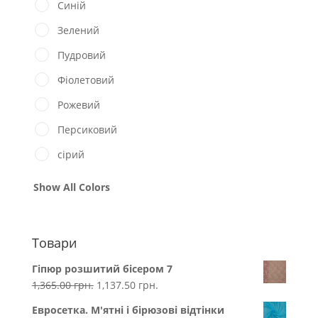
Синій
Зелений
Пудровий
Фіолетовий
Рожевий
Персиковий
сірий
Show All Colors
Товари
Гіпюр розшитий бісером 7
1,365.00
грн.
1,137.50
грн.
Евросетка. М'ятні і бірюзові відтінки