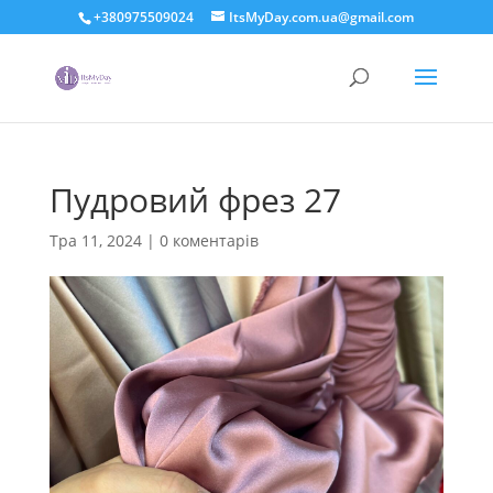
+380975509024
ItsMyDay.com.ua@gmail.com
Пудровий фрез 27
Тра 11, 2024
|
0 коментарів