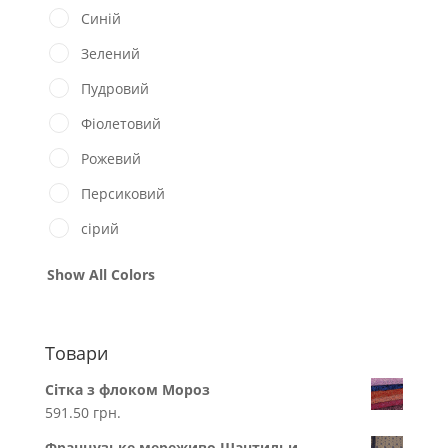
Синій
Зелений
Пудровий
Фіолетовий
Рожевий
Персиковий
сірий
Show All Colors
Товари
Сітка з флоком Мороз
591.50
грн.
Французьке мереживо Шантильи