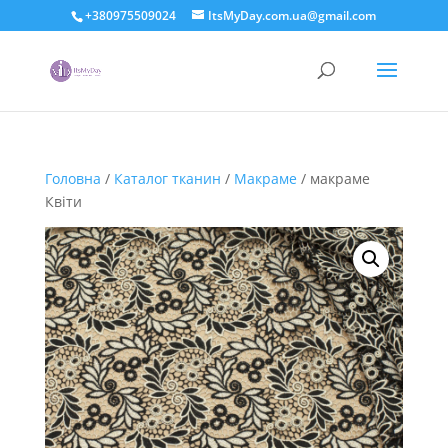
+380975509024
ItsMyDay.com.ua@gmail.com
Головна
/
Каталог тканин
/
Макраме
/ макраме
Квіти