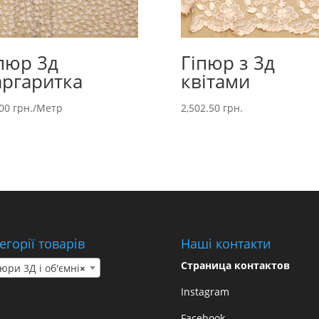
пюр 3д
Гіпюр з 3д
ргаритка
квітами
.00
грн.
/Метр
2,502.50
грн.
егорії товарів
Наші контакти
Страница контактов
юри 3Д і об'ємні
×
Instagram
Facebook