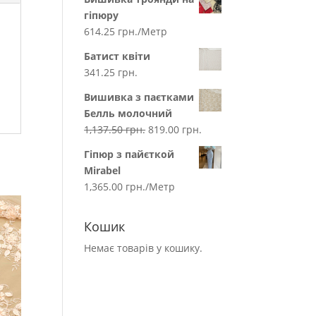
гіпюру
614.25
грн.
/Метр
Батист квіти
341.25
грн.
Вишивка з паєтками
Белль молочний
1,137.50
грн.
819.00
грн.
Гіпюр з пайєткой
Mirabel
1,365.00
грн.
/Метр
Кошик
Немає товарів у кошику.