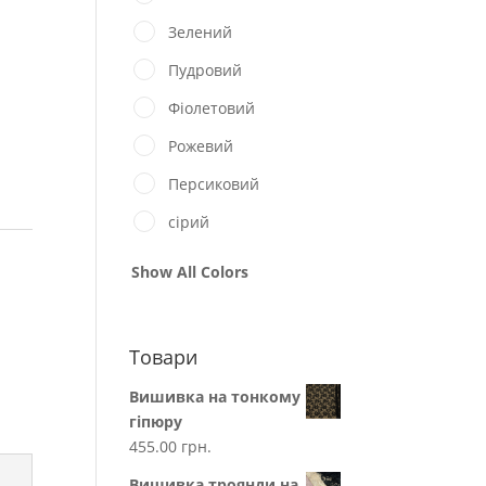
Зелений
Пудровий
Фіолетовий
Рожевий
Персиковий
сірий
Show All Colors
Товари
Вишивка на тонкому
гіпюру
455.00
грн.
Вишивка троянди на