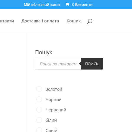
Мій обліковий запис
0 Елементи
нтакти
Доставка і оплата
Кошик
Пошук
Пошук
товарів
ПОИСК
Золотой
Чорний
Червоний
білий
Синій