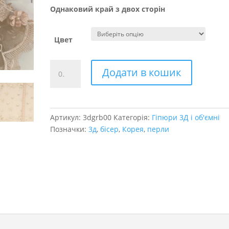
Однаковий край з двох сторін
Цвет
Гіпюр
Додати в кошик
3д
розшитий
бісером
кількість
Артикул:
3dgrb00
Категорія:
Гіпюри 3Д і об'ємні
Позначки:
3д
,
бісер
,
Корея
,
перли