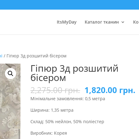
ItsMyDay
Каталог тканин
Ко
ні
/ Гіпюр 3д розшитий бісером
Гіпюр 3д розшитий
бісером
2,275.00
грн.
1,820.00
грн.
Мінімальне замовлення: 0,5 метра
Ширина: 1,35 метра
Склад: 50% нейлон, 50% поліестер
Виробник: Корея