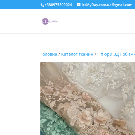
+380975509024
ItsMyDay.com.ua@gmail.com
Головна
/
Каталог тканин
/
Гіпюри 3Д і об'єм