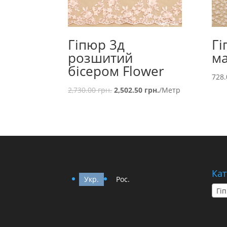
Гіпюр 3д
Гі
розшитий
ма
бісером Flower
728
2,730.00
грн.
2,502.50
грн.
/Метр
Кат
Укр.
Рос.
Гіп