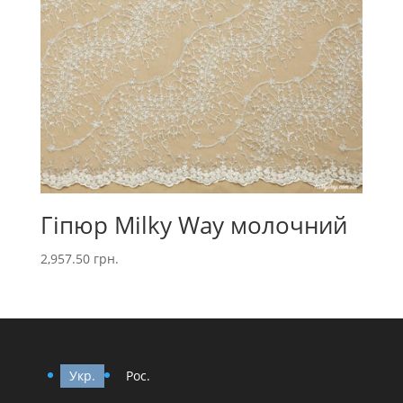
Гіпюр Milky Way молочний
2,957.50
грн.
Укр.
Рос.