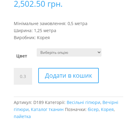
2,502.50
грн.
Мінімальне замовлення: 0,5 метра
Ширина: 1,25 метра
Виробник: Корея
Цвет
Геометрія
Додати в кошик
Berta
з
бісером
кількість
Артикул:
D189
Категорії:
Весільні гіпюри
,
Вечірні
гіпюри
,
Каталог тканин
Позначки:
бісер
,
Корея
,
пайетка