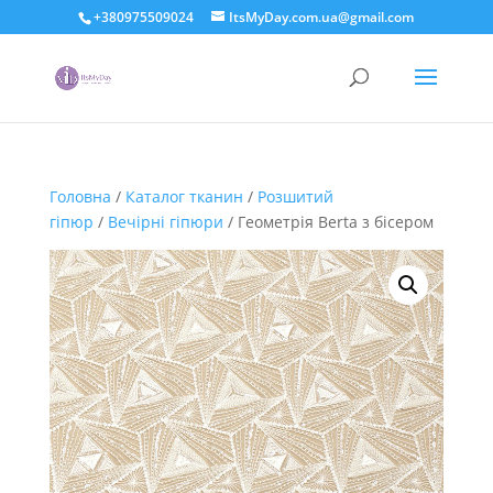
+380975509024
ItsMyDay.com.ua@gmail.com
Головна
/
Каталог тканин
/
Розшитий
гіпюр
/
Вечірні гіпюри
/ Геометрія Berta з бісером