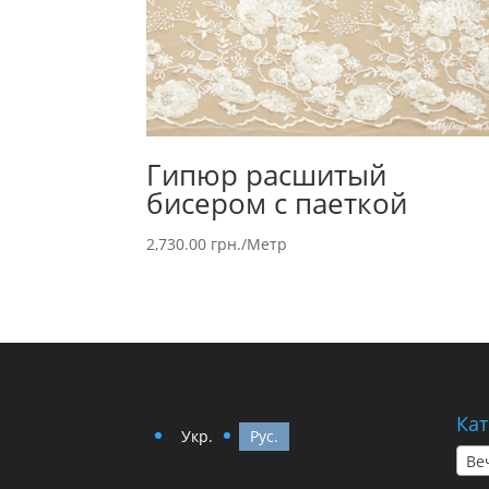
Гипюр расшитый
бисером с паеткой
2,730.00
грн.
/Метр
Кат
Укр.
Рус.
Ве