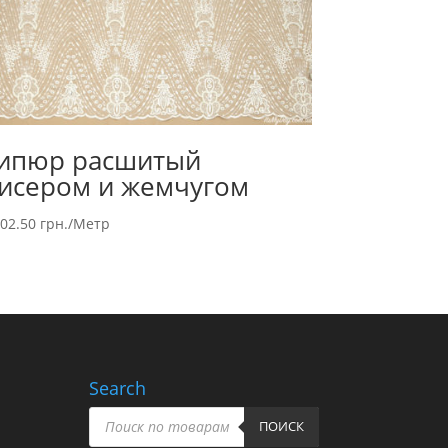
ипюр расшитый
исером и жемчугом
502.50
грн.
/Метр
Search
Поиск
товаров
ПОИСК