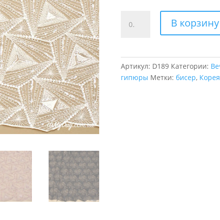
Количество
В корзину
товара
Геометрия
Berta
с
Артикул:
D189
Категории:
Ве
бисером
гипюры
Метки:
бисер
,
Корея