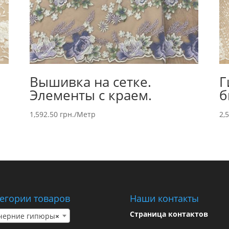
Вышивка на сетке.
Г
Элементы с краем.
б
1,592.50
грн.
/Метр
2,
егории товаров
Наши контакты
Страница контактов
черние гипюры
×