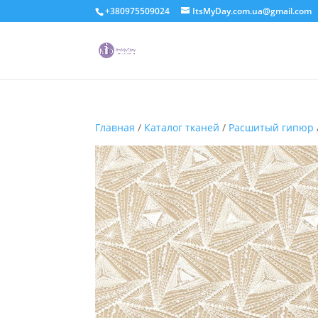
+380975509024
ItsMyDay.com.ua@gmail.com
Главная
/
Каталог тканей
/
Расшитый гипюр