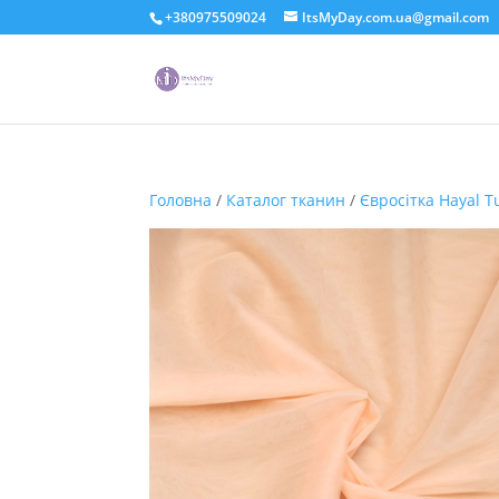
+380975509024
ItsMyDay.com.ua@gmail.com
Головна
/
Каталог тканин
/
Євросітка Hayal T