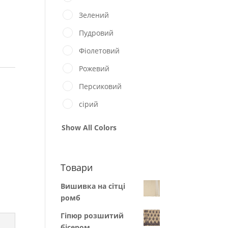
Зелений
Пудровий
Фіолетовий
Рожевий
Персиковий
сірий
Show All Colors
Товари
Вишивка на сітці
ромб
Гіпюр розшитий
бісером