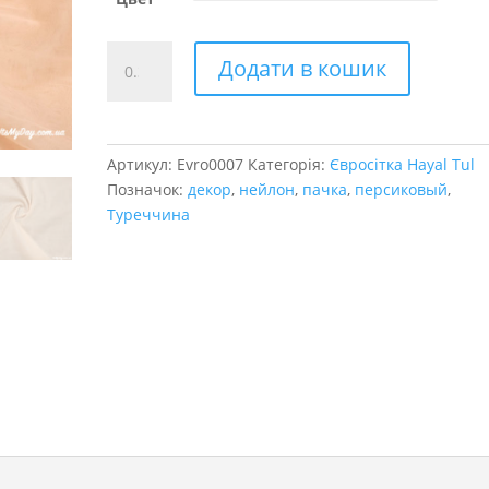
Евросетка.
Додати в кошик
персикові
відтінки
кількість
Артикул:
Evro0007
Категорія:
Євросітка Hayal Tul
Позначок:
декор
,
нейлон
,
пачка
,
персиковый
,
Туреччина