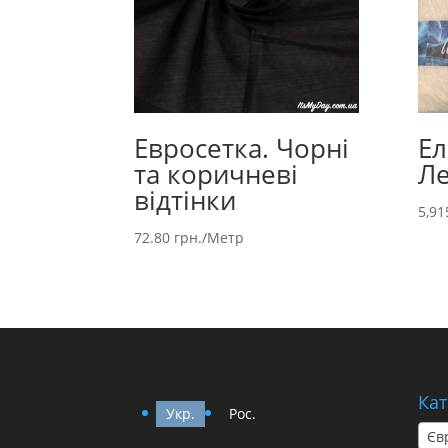
Евросетка. Чорні
Ел
та коричневі
Ле
відтінки
5,91
72.80
грн.
/Метр
Кат
Укр.
Рос.
Євр