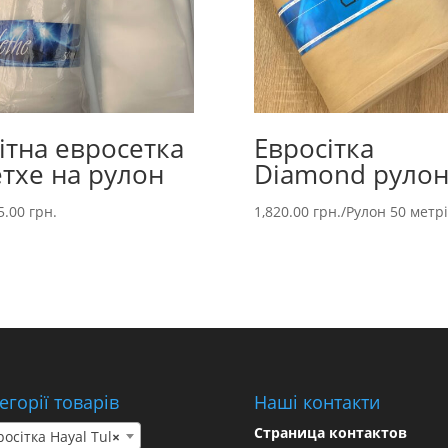
ітна евросетка
Евросітка
тхе на рулон
Diamond руло
5.00
грн.
1,820.00
грн.
/Рулон 50 метр
егорії товарів
Наші контакти
Страница контактов
осітка Hayal Tul
×