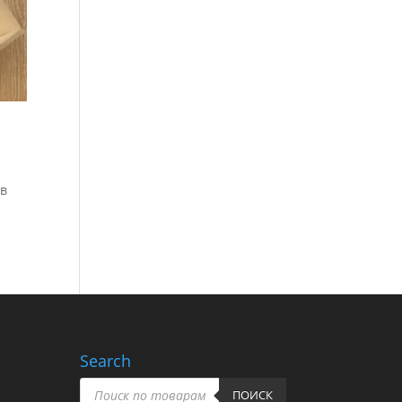
н
ів
Search
Пошук
товарів
ПОИСК