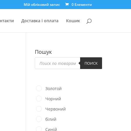
Мій обліковий запис
0 Елементи
нтакти
Доставка і оплата
Кошик
Пошук
Пошук
товарів
ПОИСК
Золотой
Чорний
Червоний
білий
Синій