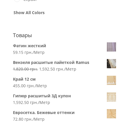
Show All Colors
Товары
Фатин жесткий
59.15
грн.
/Метр
Вензеля расшитые пайеткой Ramus
1,820.00
грн.
1,592.50
грн.
/Метр
Край 12 см
455.00
грн.
/Метр
Гипюр расшитый 3Д купон
1,592.50
грн.
/Метр
Евросетка. Бежевые оттенки
72.80
грн.
/Метр