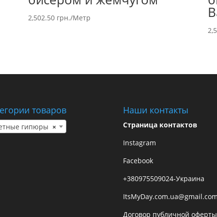
B
2,502.50
грн.
/Метр
2,
егории товаров
Наши контакты
Страница контактов
етные гипюры
×
Instagram
Facebook
+380975509024-Украина
ItsMyDay.com.ua@gmail.co
Договор публичной оферты