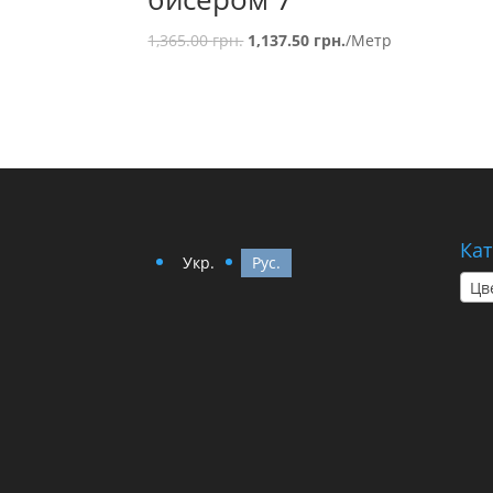
1,365.00
грн.
1,137.50
грн.
/Метр
Кат
Укр.
Рус.
Цв