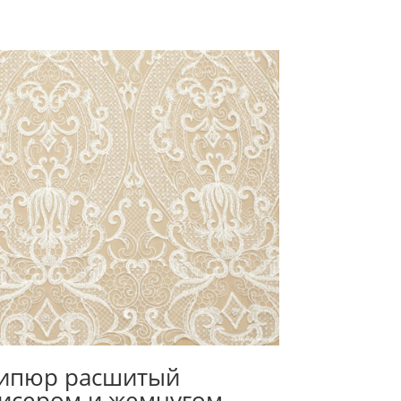
ипюр расшитый
исером и жемчугом