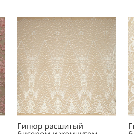
Гипюр расшитый
Г
бисером и жемчугом
б