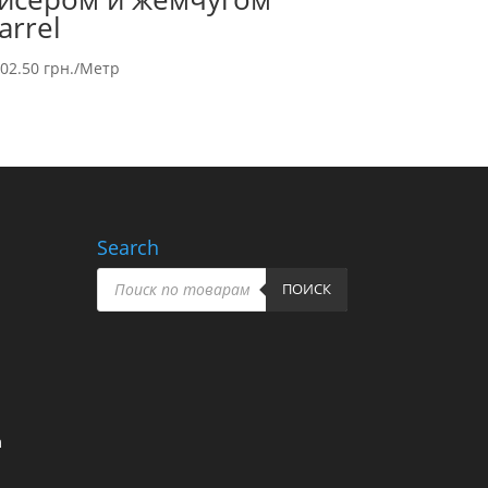
arrel
502.50
грн.
/Метр
Search
Поиск
товаров
ПОИСК
m