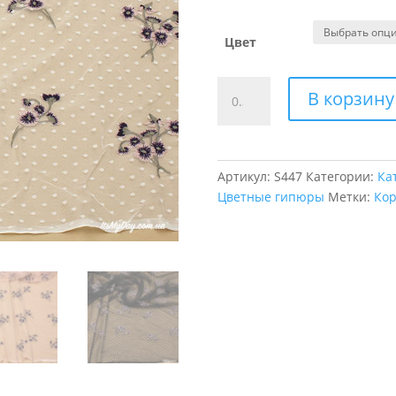
Цвет
Количество
В корзину
товара
Сетка
горошек
с
Артикул:
S447
Категории:
Ка
цветами
Цветные гипюры
Метки:
Кор