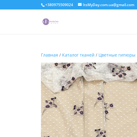
+380975509024
ItsMyDay.com.ua@gmail.com
Главная
/
Каталог тканей
/
Цветные гипюры