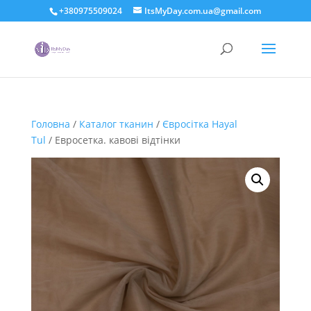
+380975509024
ItsMyDay.com.ua@gmail.com
Головна
/
Каталог тканин
/
Євросітка Hayal
Tul
/ Евросетка. кавові відтінки