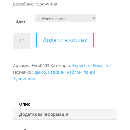
Виробник: Туреччина
Цвет
Евросетка.
Додати в кошик
кавові
відтінки
кількість
Артикул:
Evro0003
Категорія:
Євросітка Hayal Tul
Позначок:
декор
,
кавовий
,
нейлон
,
пачка
,
Туреччина
Опис
Додаткова інформація