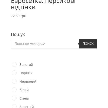
Евросетка. персикові
відтінки
72.80
грн.
Пошук
Пошук
товарів
ПОИСК
Золотой
Чорний
Червоний
білий
Синій
Зелений