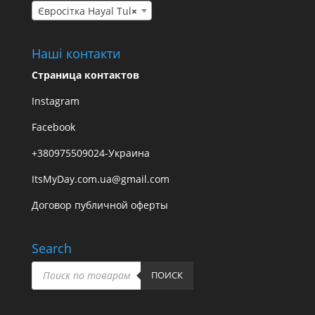
Євросітка Hayal Tul
×
Наші контакти
Страница контактов
Instagram
Facebook
+380975509024-Украина
ItsMyDay.com.ua@gmail.com
Договор публичной оферты
Search
Пошук
товарів
ПОИСК