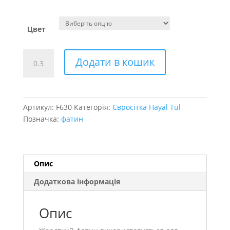
Цвет
фатин
Додати в кошик
жорсткий
кількість
Артикул:
F630
Категорія:
Євросітка Hayal Tul
Позначка:
фатин
Опис
Додаткова інформація
Опис