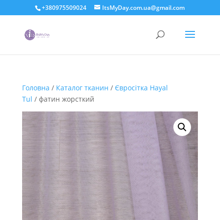
+380975509024
ItsMyDay.com.ua@gmail.com
Головна
/
Каталог тканин
/
Євросітка Hayal
Tul
/ фатин жорсткий