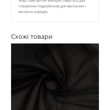
Жорсткий фатин використовується для
створення подьюбніков для весільних і
вечірніх нарядів.
Схожі товари