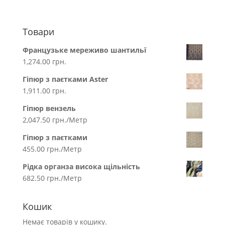
Товари
Французьке мереживо шантильї
1,274.00
грн.
Гіпюр з паєтками Aster
1,911.00
грн.
Гіпюр вензель
2,047.50
грн.
/Метр
Гіпюр з паєтками
455.00
грн.
/Метр
Рідка органза висока щільність
682.50
грн.
/Метр
Кошик
Немає товарів у кошику.