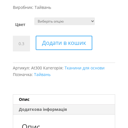
Виробник: Тайвань
Цвет
Атлас
Додати в кошик
щільний
стрейч
кількість
Артикул:
At300
Категорія:
Тканини для основи
Позначка:
Тайвань
Опис
Додаткова інформація
Опис