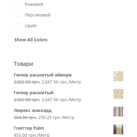
Рожевий
Персиковий
сірий
Show All Colors
Товари
Гипюр расшитый айвори
2,502.50
грн.
2,047.50
грн.
/Метр
Гипюр расшитый
2,502.50
грн.
2,047.50
грн.
/Метр
Люрекс жаккард
364.00
грн.
250.25
грн.
/Метр
Глиттер Palm
455.00
грн.
/Метр