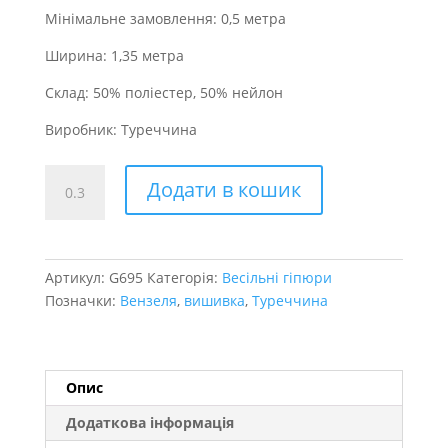
Мінімальне замовлення: 0,5 метра
Ширина: 1,35 метра
Склад: 50% поліестер, 50% нейлон
Виробник: Туреччина
Вишивка
Додати в кошик
на
сітці
Вензелі
кількість
Артикул:
G695
Категорія:
Весільні гіпюри
Позначки:
Вензеля
,
вишивка
,
Туреччина
Опис
Додаткова інформація