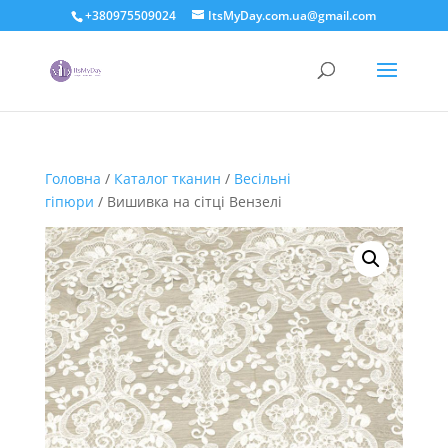
+380975509024
ItsMyDay.com.ua@gmail.com
Головна
/
Каталог тканин
/
Весільні
гіпюри
/ Вишивка на сітці Вензелі