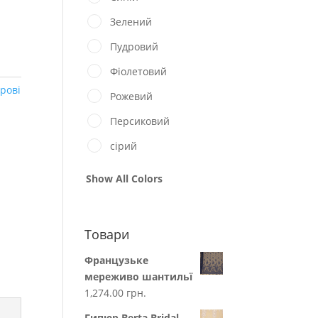
Зелений
Пудровий
Фіолетовий
рові
Рожевий
Персиковий
сірий
Show All Colors
Товари
Французьке
мереживо шантильї
1,274.00
грн.
Гипюр Berta Bridal