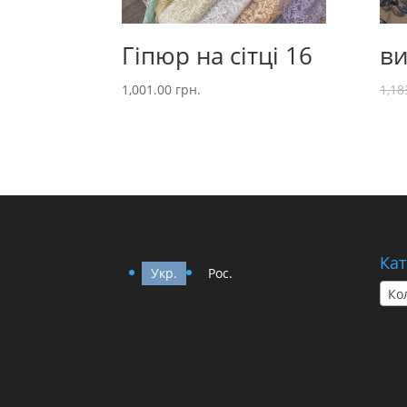
Гіпюр на сітці 16
ви
1,001.00
грн.
1,18
Кат
Укр.
Рос.
Ко