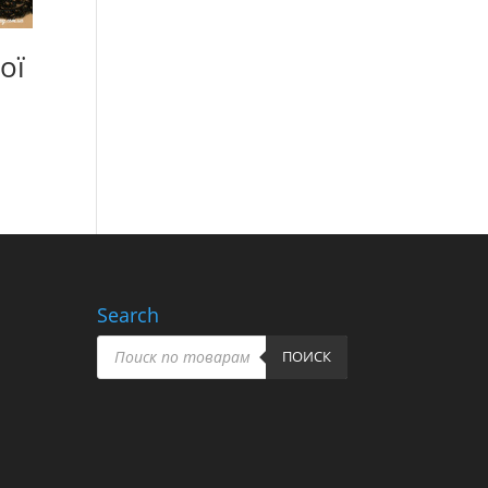
ої
Search
Пошук
товарів
ПОИСК