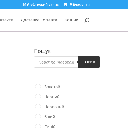
Мій обліковий запис
0 Елементи
нтакти
Доставка і оплата
Кошик
Пошук
Пошук
товарів
ПОИСК
Золотой
Чорний
Червоний
білий
Синій