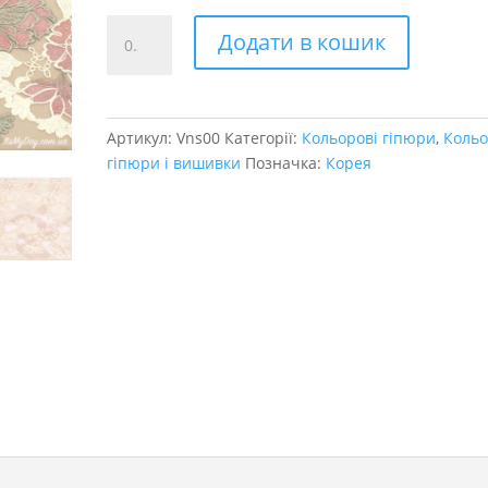
Вишивка
Додати в кошик
на
сітці
кількість
Артикул:
Vns00
Категорії:
Кольорові гіпюри
,
Кольо
гіпюри і вишивки
Позначка:
Корея