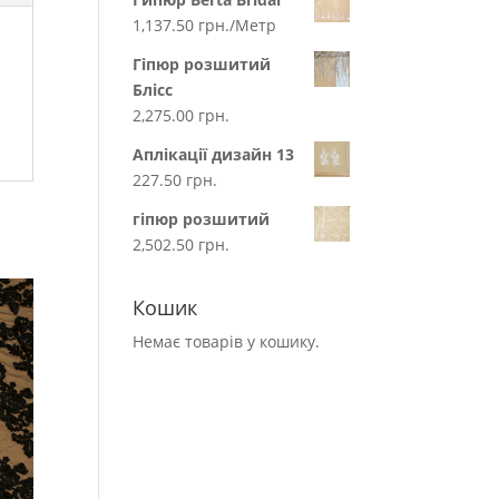
1,137.50
грн.
/Метр
Гіпюр розшитий
Блісс
2,275.00
грн.
Аплікації дизайн 13
227.50
грн.
гіпюр розшитий
2,502.50
грн.
Кошик
Немає товарів у кошику.