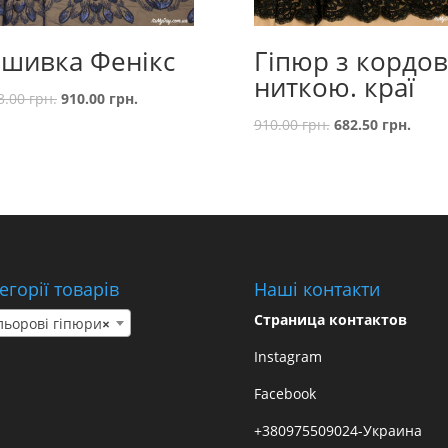
шивка Фенікс
Гіпюр з кордов
ниткою. краї
3.00
грн.
910.00
грн.
910.00
грн.
682.50
грн.
егорії товарів
Наші контакти
Страница контактов
льорові гіпюри
×
Instagram
Facebook
+380975509024-Украина