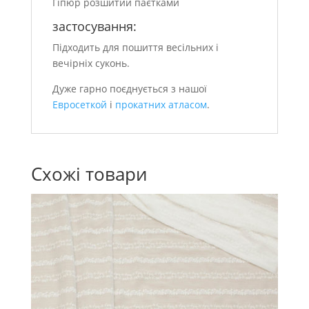
Гіпюр розшитий паєтками
застосування:
Підходить для пошиття весільних і
вечірніх суконь.
Дуже гарно поєднується з нашої
Евросеткой
і
прокатних атласом
.
Схожі товари