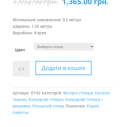
1,592.50
грн.
1,365.00
грн.
Мінімальне замовлення: 0,5 метра
Ширина: 1,35 метра
Виробник: Корея
Цвет
Кола
Додати в кошик
Berta
з
паєтками
кількість
Артикул:
D192
Категорій:
Вечірні гіпюри
,
Каталог
тканин
,
Кольорові гіпюри
,
Кольорові гіпюри і
вишивки
,
Розшитий гіпюр
Позначки:
Корея
,
пайетка