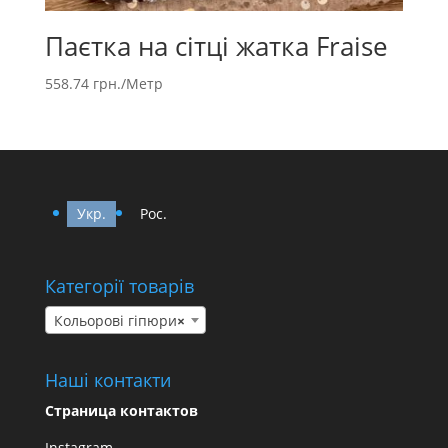
Паєтка на сітці жатка Fraise
558.74
грн.
/Метр
Укр.
Рос.
Категорії товарів
Кольорові гіпюри
×
Наші контакти
Страница контактов
Instagram