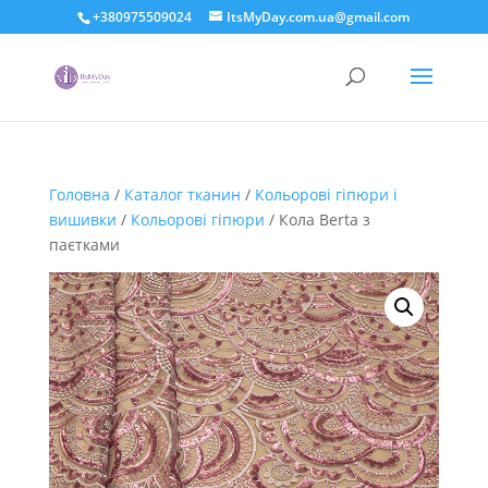
+380975509024
ItsMyDay.com.ua@gmail.com
Головна
/
Каталог тканин
/
Кольорові гіпюри і
вишивки
/
Кольорові гіпюри
/ Кола Berta з
паєтками