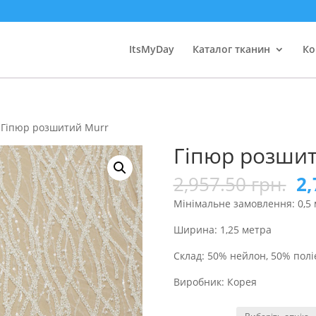
ItsMyDay
Каталог тканин
Ко
 Гіпюр розшитий Murr
Гіпюр розшит
2,957.50
грн.
2,
Мінімальне замовлення: 0,5
Ширина: 1,25 метра
Склад: 50% нейлон, 50% полі
Виробник: Корея