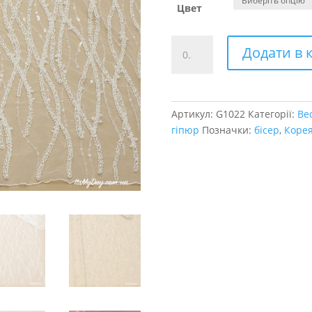
Цвет
Гіпюр
Додати в 
розшитий
Murr
кількість
Артикул:
G1022
Категорії:
Ве
гіпюр
Позначки:
бісер
,
Коре