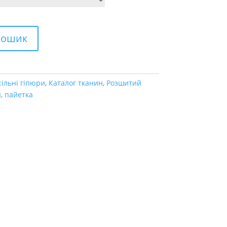
кошик
сільні гіпюри
,
Каталог тканин
,
Розшитий
я
,
пайетка