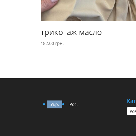
трикотаж масло
182.00
грн.
Кат
Укр.
Рос.
Ро