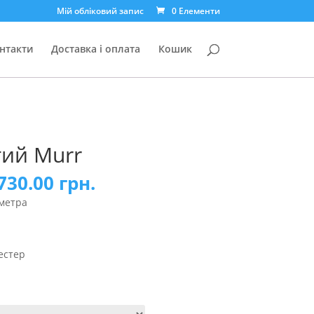
Мій обліковий запис
0 Елементи
нтакти
Доставка і оплата
Кошик
ий Murr
730.00
грн.
 метра
естер