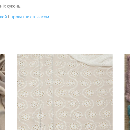
ніх суконь.
ткой
і
прокатних атласом
.