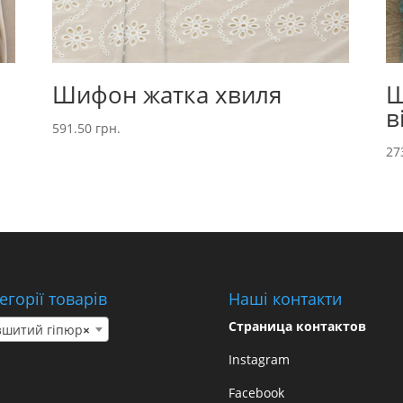
Шифон жатка хвиля
Ш
в
591.50
грн.
27
егорії товарів
Наші контакти
Страница контактов
зшитий гіпюр
×
Instagram
Facebook