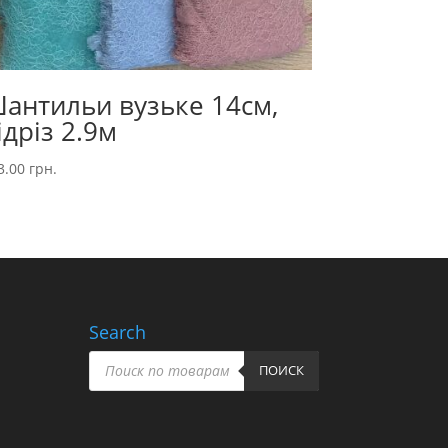
антильи вузьке 14см,
ідріз 2.9м
3.00
грн.
Search
Пошук
товарів
ПОИСК