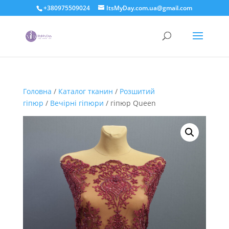
+380975509024
ItsMyDay.com.ua@gmail.com
Головна
/
Каталог тканин
/
Розшитий
гіпюр
/
Вечірні гіпюри
/ гіпюр Queen