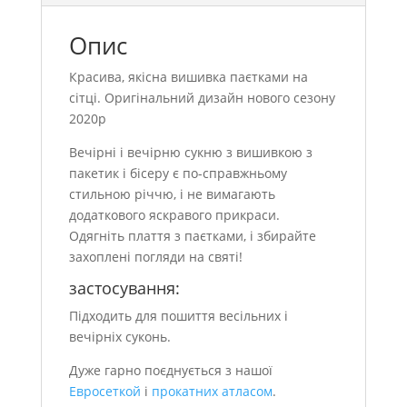
Опис
Красива, якісна вишивка паєтками на
сітці. Оригінальний дизайн нового сезону
2020р
Вечірні і вечірню сукню з вишивкою з
пакетик і бісеру є по-справжньому
стильною річчю, і не вимагають
додаткового яскравого прикраси.
Одягніть плаття з паєтками, і збирайте
захоплені погляди на святі!
застосування:
Підходить для пошиття весільних і
вечірніх суконь.
Дуже гарно поєднується з нашої
Евросеткой
і
прокатних атласом
.