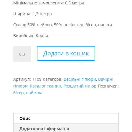
Мінімальне замовлення: 0,5 метра
Ширина: 1,3 метра
Склад: 50% нейлон, 50% поліестер, бісер, паєтки
Виробник: Корея
гіпюр
Додати в кошик
Palace
кількість
Артикул:
T109
Категорії:
Весільні гіпюри
,
Вечірні
гіпюри
,
Каталог тканин
,
Розшитий гіпюр
Позначки:
бісер
,
пайетка
Опис
Додаткова інформація