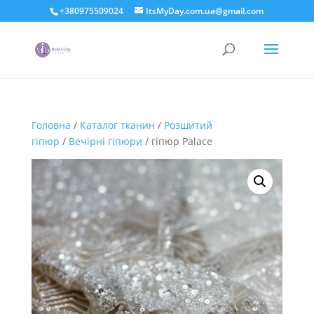
+380975509024
ItsMyDay.com.ua@gmail.com
Головна
/
Каталог тканин
/
Розшитий
гіпюр
/
Вечірні гіпюри
/ гіпюр Palace