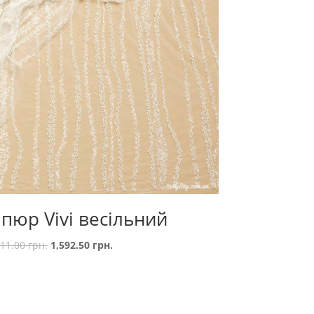
іпюр Vivi весільний
911.00
грн.
1,592.50
грн.