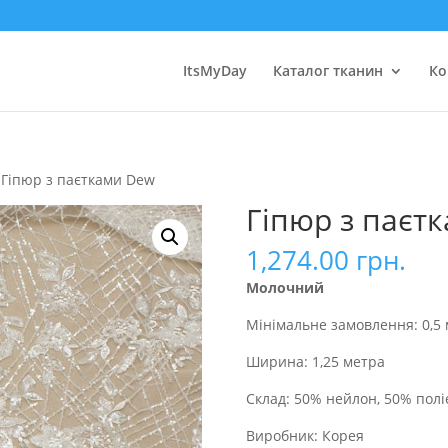
ItsMyDay
Каталог тканин
Ко
 Гіпюр з паєтками Dew
Гіпюр з паєт
1,274.00
грн.
Молочний
Мінімальне замовлення: 0,5
Ширина: 1,25 метра
Склад: 50% нейлон, 50% полі
Виробник: Корея