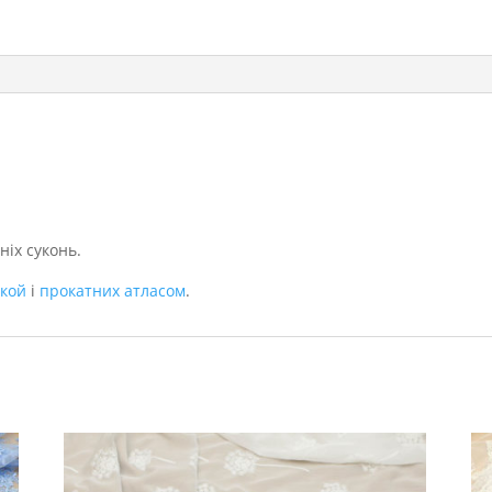
ніх суконь.
ткой
і
прокатних атласом
.