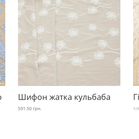
ю
Шифон жатка кульбаба
Г
591.50
грн.
1,