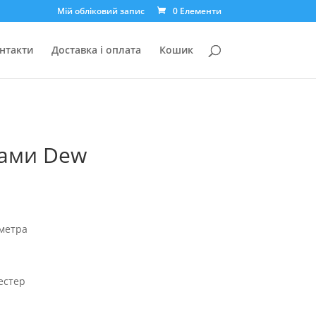
Мій обліковий запис
0 Елементи
нтакти
Доставка і оплата
Кошик
ками Dew
 метра
естер