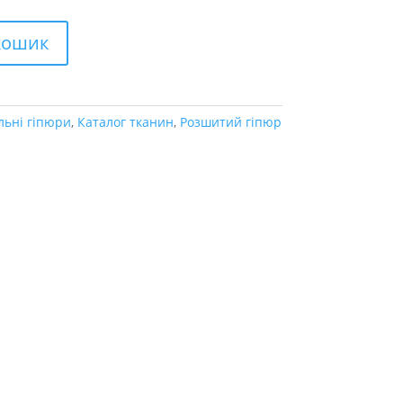
кошик
льні гіпюри
,
Каталог тканин
,
Розшитий гіпюр