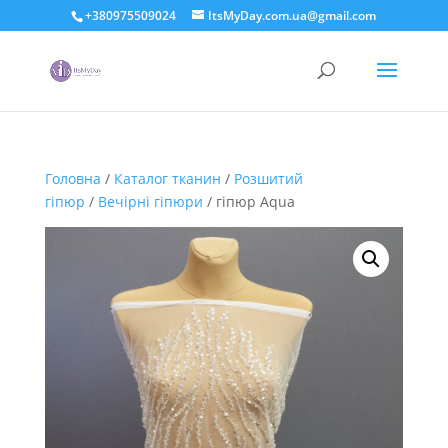
+380975509024
ItsMyDay.com.ua@gmail.com
Головна
/
Каталог тканин
/
Розшитий
гіпюр
/
Вечірні гіпюри
/ гіпюр Aqua