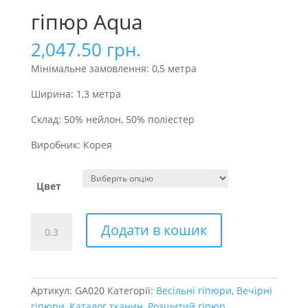
гіпюр Aqua
2,047.50
грн.
Мінімальне замовлення: 0,5 метра
Ширина: 1,3 метра
Склад: 50% нейлон, 50% поліестер
Виробник: Корея
Цвет
гіпюр
Додати в кошик
Aqua
кількість
Артикул:
GA020
Категорії:
Весільні гіпюри
,
Вечірні
гіпюри
,
Каталог тканин
,
Розшитий гіпюр