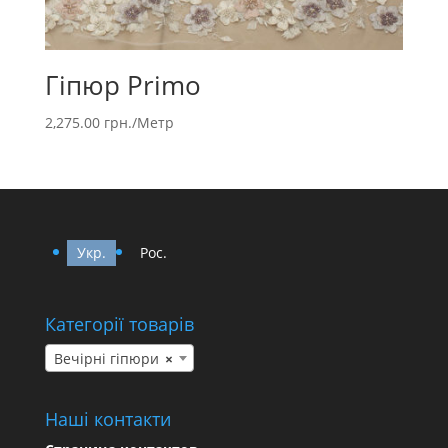
Гіпюр Primo
2,275.00
грн.
/Метр
Укр.
Рос.
Категорії товарів
Вечірні гіпюри
×
Наші контакти