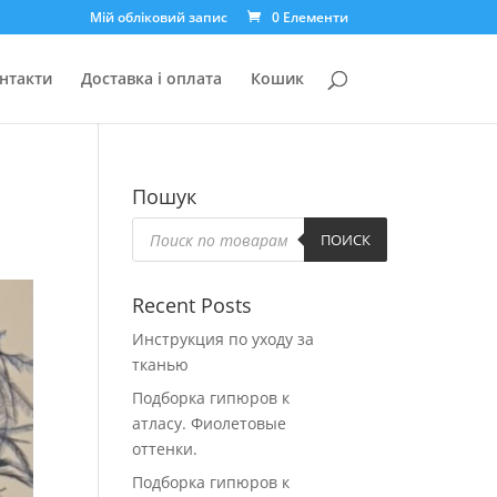
Мій обліковий запис
0 Елементи
нтакти
Доставка і оплата
Кошик
Пошук
Пошук
товарів
ПОИСК
Recent Posts
Инструкция по уходу за
тканью
Подборка гипюров к
атласу. Фиолетовые
оттенки.
Подборка гипюров к