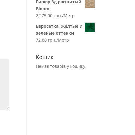
Гипюр 3д расшитый
Bloom
2,275.00
грн.
/Метр
Евросетка. Желтые и
зеленые оттенки
72.80
грн.
/Метр
Кошик
Немає товарів у кошику.