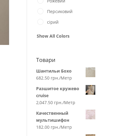
Рожевий
Персиковий
сірий
Show All Colors
Товари
Шантильи Бохо
682.50
грн.
/Метр
Разшитое кружево
cruise
2,047.50
грн.
/Метр
Качественный
мультишифон
182.00
грн.
/Метр