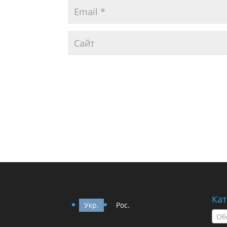
Кат
Укр.
Рос.
Об