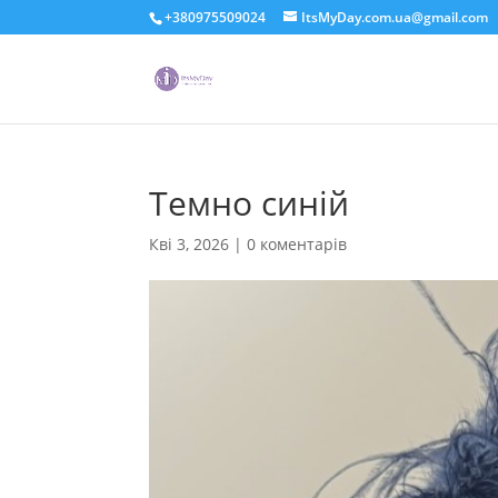
+380975509024
ItsMyDay.com.ua@gmail.com
Темно синій
Кві 3, 2026
|
0 коментарів