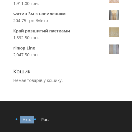
1,911.00
грн.
Фатин 3м з напиленням
204.75
грн.
/Метр
Край розшитий паєтками
1,592.50
грн.
гіпюр Line
2,047.50
грн.
Кошик
Немає товарів у кошику.
Укр.
Рос.