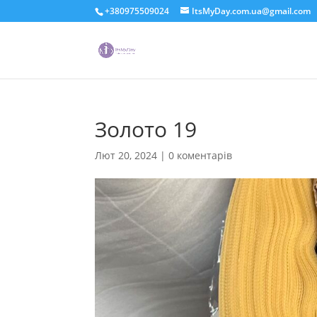
+380975509024
ItsMyDay.com.ua@gmail.com
Золото 19
Лют 20, 2024
|
0 коментарів