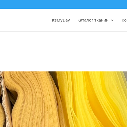
ItsMyDay
Каталог тканин
Ко