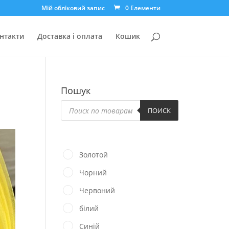
Мій обліковий запис
0 Елементи
нтакти
Доставка і оплата
Кошик
Пошук
Пошук
товарів
ПОИСК
Золотой
Чорний
Червоний
білий
Синій