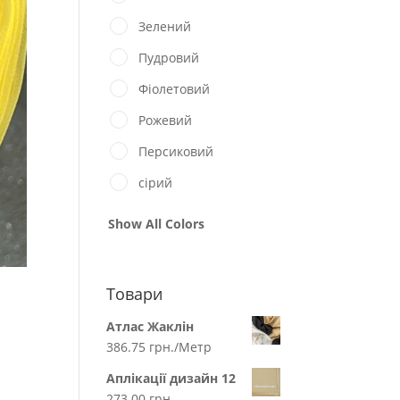
Зелений
Пудровий
Фіолетовий
Рожевий
Персиковий
сірий
Show All Colors
Товари
Атлас Жаклін
386.75
грн.
/Метр
Аплікації дизайн 12
273.00
грн.