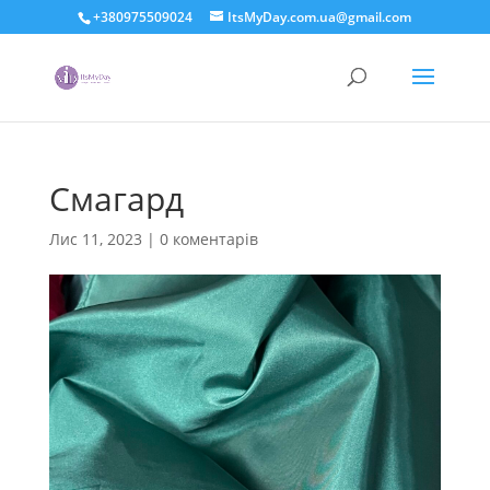
+380975509024
ItsMyDay.com.ua@gmail.com
Смагард
Лис 11, 2023
|
0 коментарів