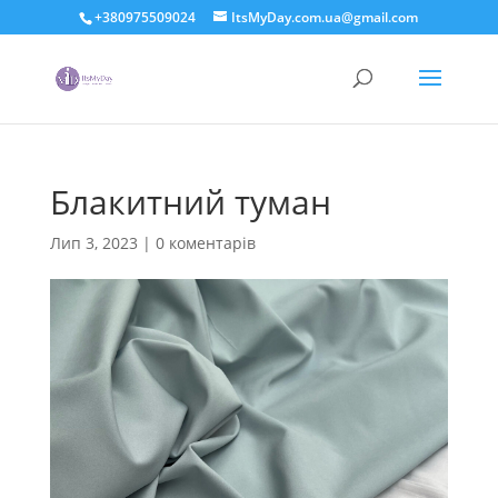
+380975509024
ItsMyDay.com.ua@gmail.com
Блакитний туман
Лип 3, 2023
|
0 коментарів