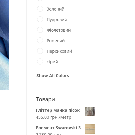
Зелений
Пудровий
Фіолетовий
Рожевий
Персиковий
сірий
Show All Colors
Товари
Гліттер манка пісок
455.00
грн.
/Метр
Елемент Swarovski 3
2,730.00
грн.