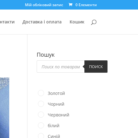
Мій обліковий запис
0 Елементи
нтакти
Доставка і оплата
Кошик
Пошук
Пошук
товарів
ПОИСК
Золотой
Чорний
Червоний
білий
Синій