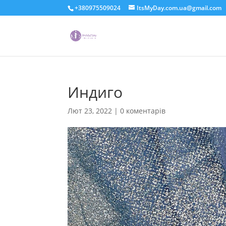
+380975509024
ItsMyDay.com.ua@gmail.com
Индиго
Лют 23, 2022
|
0 коментарів