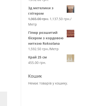
3д метелики з
глітером
1,365.00
грн.
1,137.50
грн.
/
Метр
Гіпюр розшитий
бісером з кордовою
ниткою Roksolana
1,592.50
грн.
/Метр
Край 25 см
455.00
грн.
Кошик
Немає товарів у кошику.