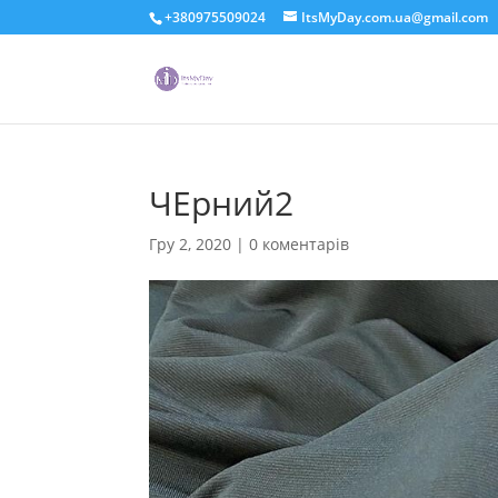
+380975509024
ItsMyDay.com.ua@gmail.com
ЧЕрний2
Гру 2, 2020
|
0 коментарів