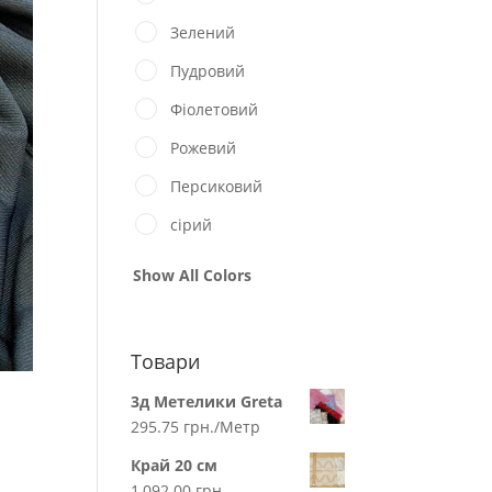
Зелений
Пудровий
Фіолетовий
Рожевий
Персиковий
сірий
Show All Colors
Товари
3д Метелики Greta
295.75
грн.
/Метр
Край 20 см
1,092.00
грн.