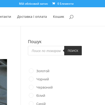
Мій обліковий запис
0 Елементи
нтакти
Доставка і оплата
Кошик
Пошук
Пошук
товарів
ПОИСК
Золотой
Чорний
Червоний
білий
Синій