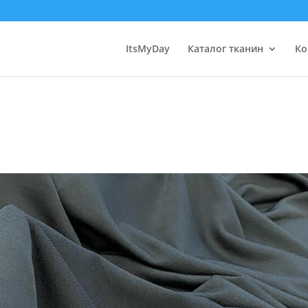
ItsMyDay
Каталог тканин
Ко