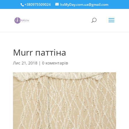
+380975509024
ItsMyDay.com.ua@gmail.com
Murr паттіна
Лис 21, 2018
|
0 коментарів