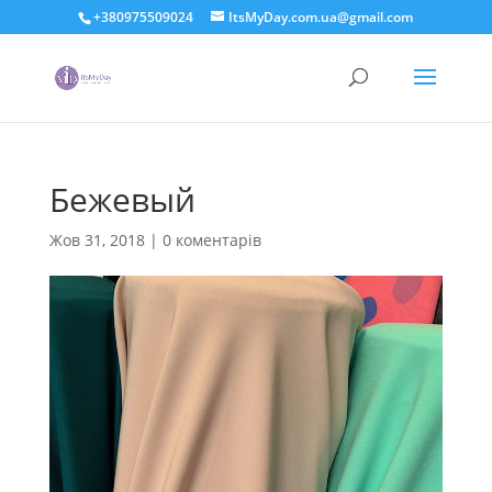
+380975509024
ItsMyDay.com.ua@gmail.com
Бежевый
Жов 31, 2018
|
0 коментарів