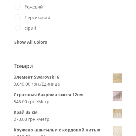
Рожевий
Персиковий
сірий
Show All Colors
Товари
Элемент Swarovski 6
3,640.00
грн.
/Единица
Стразовая бахрома кисея 12см
546.00
грн.
/Метр
Край 35 см
273.00
грн.
/Метр
Кружево шантильи с кордовой нитью