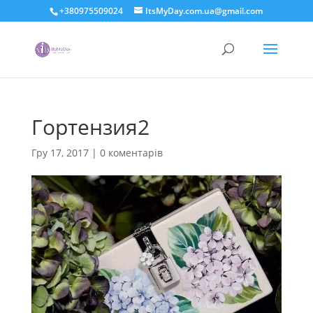
+380975509024
ItsMyDay.com.ua@gmail.com
Гортензия2
Гру 17, 2017
|
0 коментарів