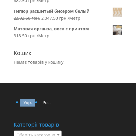
682.50
грн.
/Метр
Гипюр расшитый бисером белый
2,502.50
грн.
2,047.50
грн.
/Метр
Матовая органза, воск с принтом
318.50
грн.
/Метр
Кошик
Немає товарів у кошику.
Укр.
Рос.
Категорії товарів
Оберіть категорію