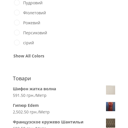
Пудровий
Фіолетовий
Рожевий
Персиковий
сірий
Show All Colors
Товари
Шифон жатка волна
591.50
грн.
/Метр
Гипюр Edem
2,502.50
грн.
/Метр
Французское кружево Шантильи